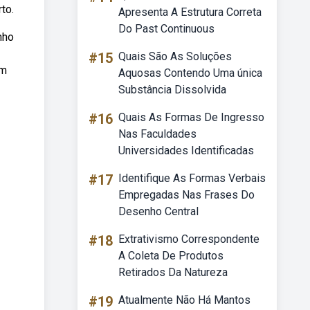
to.
Apresenta A Estrutura Correta
Do Past Continuous
nho
#15
Quais São As Soluções
um
Aquosas Contendo Uma única
Substância Dissolvida
#16
Quais As Formas De Ingresso
Nas Faculdades
Universidades Identificadas
#17
Identifique As Formas Verbais
Empregadas Nas Frases Do
Desenho Central
#18
Extrativismo Correspondente
A Coleta De Produtos
Retirados Da Natureza
#19
Atualmente Não Há Mantos