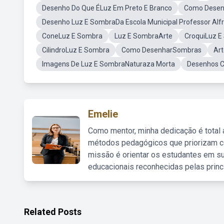
Desenho Do Que ÉLuz Em Preto E Branco
Como Desen
Desenho Luz E SombraDa Escola Municipal Professor Alfr
ConeLuz E Sombra
Luz E SombraArte
CroquiLuz E
CilindroLuz E Sombra
Como DesenharSombras
Art
Imagens De Luz E SombraNaturaza Morta
Desenhos 
Emelie
Como mentor, minha dedicação é total
métodos pedagógicos que priorizam co
missão é orientar os estudantes em su
educacionais reconhecidas pelas princ
Related Posts