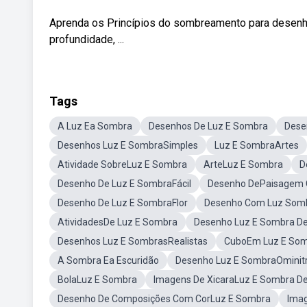
Aprenda os Princípios do sombreamento para desenhis
profundidade, ...
Tags
A Luz Ea Sombra
Desenhos De Luz E Sombra
Dese
Desenhos Luz E SombraSimples
Luz E SombraArtes
Atividade SobreLuz E Sombra
ArteLuz E Sombra
D
Desenho De Luz E SombraFácil
Desenho DePaisagem 
Desenho De Luz E SombraFlor
Desenho Com Luz Som
AtividadesDe Luz E Sombra
Desenho Luz E Sombra D
Desenhos Luz E SombrasRealistas
CuboEm Luz E So
A Sombra Ea Escuridão
Desenho Luz E SombraOminitrix
BolaLuz E Sombra
Imagens De XicaraLuz E Sombra D
Desenho De Composições Com CorLuz E Sombra
Ima