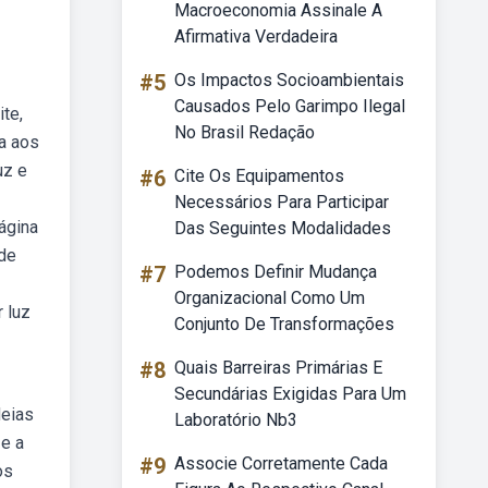
Macroeconomia Assinale A
Afirmativa Verdadeira
#5
Os Impactos Socioambientais
Causados Pelo Garimpo Ilegal
ite,
No Brasil Redação
a aos
uz e
#6
Cite Os Equipamentos
Necessários Para Participar
ágina
Das Seguintes Modalidades
 de
#7
Podemos Definir Mudança
Organizacional Como Um
 luz
Conjunto De Transformações
#8
Quais Barreiras Primárias E
Secundárias Exigidas Para Um
deias
Laboratório Nb3
 e a
#9
Associe Corretamente Cada
os