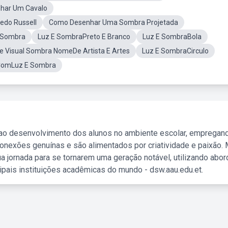
har Um Cavalo
edo Russell
Como Desenhar Uma Sombra Projetada
 Sombra
Luz E SombraPreto E Branco
Luz E SombraBola
e Visual Sombra NomeDe Artista E Artes
Luz E SombraCirculo
ComLuz E Sombra
 ao desenvolvimento dos alunos no ambiente escolar, empregan
nexões genuínas e são alimentados por criatividade e paixão. 
a jornada para se tornarem uma geração notável, utilizando abo
ipais instituições acadêmicas do mundo - dsw.aau.edu.et.