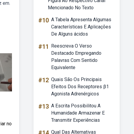
Figura Ao Respectivo Canal
z em.
Mencionado No Texto
#10
A Tabela Apresenta Algumas
Características E Aplicações
De Alguns ácidos
#11
Reescreva O Verso
Destacado Empregando
Palavras Com Sentido
Equivalente
#12
Quais São Os Principais
Efeitos Dos Receptores β1
Agonista Adrenérgicos
#13
A Escrita Possibilitou A
Humanidade Armazenar E
Transmitir Experiências
iar no
#14
Qual Das Alternativas