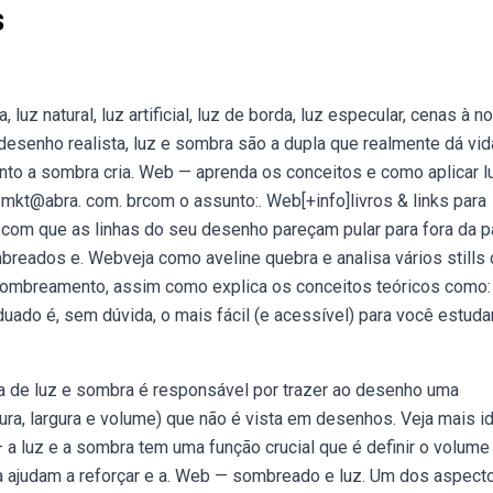
s
uz natural, luz artificial, luz de borda, luz especular, cenas à no
esenho realista, luz e sombra são a dupla que realmente dá vid
nto a sombra cria. Web — aprenda os conceitos e como aplicar l
mkt@abra. com. brcom o assunto:. Web[+info]livros & links para
 com que as linhas do seu desenho pareçam pular para fora da p
mbreados e. Webveja como aveline quebra e analisa vários stills
sombreamento, assim como explica os conceitos teóricos como:
uado é, sem dúvida, o mais fácil (e acessível) para você estudar
ca de luz e sombra é responsável por trazer ao desenho uma
ura, largura e volume) que não é vista em desenhos. Veja mais i
a luz e a sombra tem uma função crucial que é definir o volume
a ajudam a reforçar e a. Web — sombreado e luz. Um dos aspect