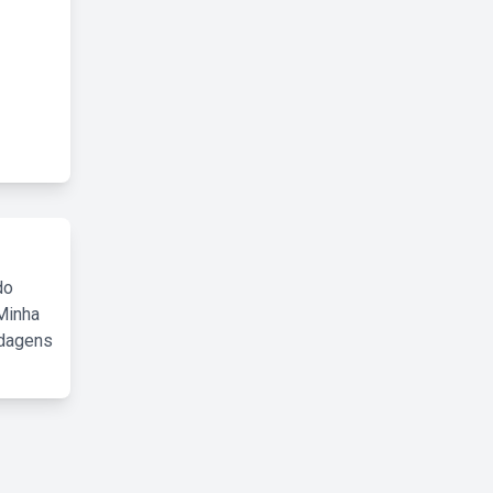
do
Minha
rdagens