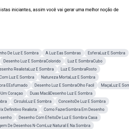
tas iniciantes, assim você vai gerar uma melhor noção de
nho De Luz E Sombra
A Luz Eas Sombras
EsferaLuz E Sombra
Desenho Luz E SombraColorido
Luz E SombraCubo
esenho RealistaLuz E Sombra
Luz E SombraRosto
Com Luz E Sombra
Natureza MortaLuz E Sombra
bra EEsfumado
Desenho Luz E SombraOlho Facil
MaçaLuz E So
eUm Coraçao
Duas MacãDesenho Luz E Sombra
mbra
CirculoLuz E Sombra
ConceitoDe Luz E Sombra
 Definitivo Realista
Como FazerSombra Em Desenho
esenho
Desenho Com EfeitoDe Luz E Sombra Casa
gem De Desenhos N-ComLuz Natural E Na Sombra