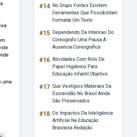
ra
#14
No Grupo Fontes Existem
Ferramentas Que Possibilitam
Formatar Um Texto
iva
#15
Dependendo Da Intencao Do
Coreografo Uma Pausa A
tem
Ausencia Coreografica
este
onde
#16
Atividades Com Rolo De
Papel Higiênico Para
Educação Infantil Objetivo
ei uma
#17
Que Vestígios Materiais Da
Escravidão No Brasil Ainda
São Preservados
#18
Os Impactos Da Inteligência
Artificial Na Educação
Brasileira Redação
a