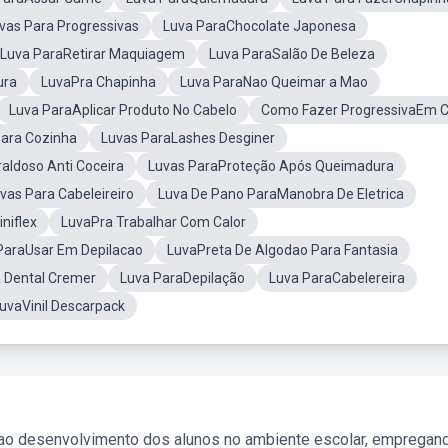
vas Para Progressivas
Luva ParaChocolate Japonesa
Luva ParaRetirar Maquiagem
Luva ParaSalão De Beleza
ura
LuvaPra Chapinha
Luva ParaNao Queimar a Mao
Luva ParaAplicar Produto No Cabelo
Como Fazer ProgressivaEm 
Para Cozinha
Luvas ParaLashes Desginer
raIdoso Anti Coceira
Luvas ParaProteção Após Queimadura
vas Para Cabeleireiro
Luva De Pano ParaManobra De Eletrica
niflex
LuvaPra Trabalhar Com Calor
 ParaUsar Em Depilacao
LuvaPreta De Algodao Para Fantasia
 Dental Cremer
Luva ParaDepilação
Luva ParaCabelereira
uvaVinil Descarpack
 ao desenvolvimento dos alunos no ambiente escolar, empregan