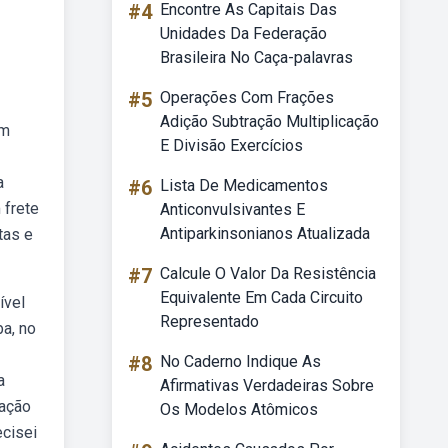
#4
Encontre As Capitais Das
Unidades Da Federação
Brasileira No Caça-palavras
#5
Operações Com Frações
Adição Subtração Multiplicação
em
E Divisão Exercícios
a
#6
Lista De Medicamentos
 frete
Anticonvulsivantes E
Antiparkinsonianos Atualizada
tas e
#7
Calcule O Valor Da Resistência
Equivalente Em Cada Circuito
ível
Representado
ba, no
#8
No Caderno Indique As
a
Afirmativas Verdadeiras Sobre
lação
Os Modelos Atômicos
ecisei