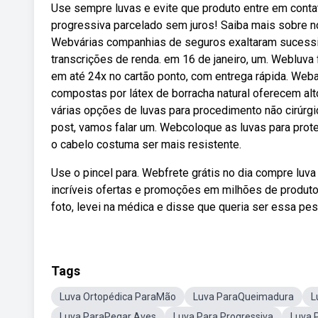
Use sempre luvas e evite que produto entre em conta
progressiva parcelado sem juros! Saiba mais sobre n
Webvárias companhias de seguros exaltaram sucessi
transcrições de renda. em 16 de janeiro, um. Webluv
em até 24x no cartão ponto, com entrega rápida. Weba
compostas por látex de borracha natural oferecem alt
várias opções de luvas para procedimento não cirúrg
post, vamos falar um. Webcoloque as luvas para prot
o cabelo costuma ser mais resistente.
Use o pincel para. Webfrete grátis no dia compre luv
incríveis ofertas e promoções em milhões de produto
foto, levei na médica e disse que queria ser essa pess
Tags
Luva Ortopédica ParaMão
Luva ParaQueimadura
L
Luva ParaPegar Aves
Luva Para Progressiva
Luva 