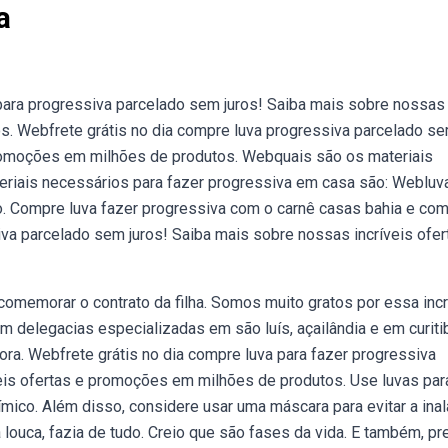
a
 para progressiva parcelado sem juros! Saiba mais sobre nossas
s. Webfrete grátis no dia compre luva progressiva parcelado s
promoções em milhões de produtos. Webquais são os materiais
eriais necessários para fazer progressiva em casa são: Webluv
vo. Compre luva fazer progressiva com o carnê casas bahia e com
iva parcelado sem juros! Saiba mais sobre nossas incríveis ofer
memorar o contrato da filha. Somos muito gratos por essa incr
 delegacias especializadas em são luís, açailândia e em curiti
ra. Webfrete grátis no dia compre luva para fazer progressiva
eis ofertas e promoções em milhões de produtos. Use luvas par
mico. Além disso, considere usar uma máscara para evitar a ina
ouca, fazia de tudo. Creio que são fases da vida. E também, pr