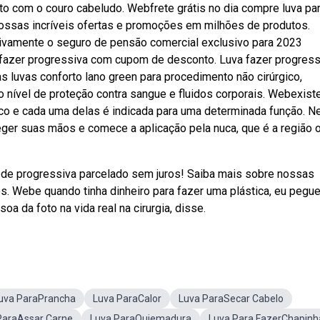
to com o couro cabeludo. Webfrete grátis no dia compre luva pa
ossas incríveis ofertas e promoções em milhões de produtos.
vamente o seguro de pensão comercial exclusivo para 2023
a fazer progressiva com cupom de desconto. Luva fazer progress
s luvas conforto lano green para procedimento não cirúrgico,
o nível de proteção contra sangue e fluidos corporais. Webexis
ico e cada uma delas é indicada para uma determinada função. N
eger suas mãos e comece a aplicação pela nuca, que é a região 
a de progressiva parcelado sem juros! Saiba mais sobre nossas
s. Webe quando tinha dinheiro para fazer uma plástica, eu pegu
oa da foto na vida real na cirurgia, disse.
uva ParaPrancha
Luva ParaCalor
Luva ParaSecar Cabelo
ParaAssar Carne
Luva ParaQuiemadura
Luva Para FazerChapinh