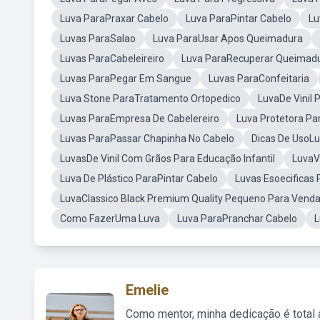
Luva ParaPraxar Cabelo
Luva ParaPintar Cabelo
Lu
Luvas ParaSalao
Luva ParaUsar Apos Queimadura
Luvas ParaCabeleireiro
Luva ParaRecuperar Queimad
Luvas ParaPegar Em Sangue
Luvas ParaConfeitaria
Luva Stone ParaTratamento Ortopedico
LuvaDe Vinil 
Luvas ParaEmpresa De Cabelereiro
Luva Protetora Pa
Luvas ParaPassar Chapinha No Cabelo
Dicas De UsoLu
LuvasDe Vinil Com Grãos Para Educação Infantil
LuvaVi
Luva De Plástico ParaPintar Cabelo
Luvas Esoecificas
LuvaClassico Black Premium Quality Pequeno Para Venda
Como FazerUma Luva
Luva ParaPranchar Cabelo
L
Emelie
Como mentor, minha dedicação é total