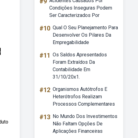
#9
Acidentes Causados Por
Condições Inseguras Podem
Ser Caracterizados Por
#10
Qual O Seu Planejamento Para
Desenvolver Os Pilares Da
Empregabilidade
#11
Os Saldos Apresentados
Foram Extraídos Da
Contabilidade Em
31/10/20x1.
#12
Organismos Autótrofos E
Heterótrofos Realizam
Processos Complementares
#13
No Mundo Dos Investimentos
duto
Não Faltam Opções De
Aplicações Financeiras