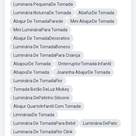
Luminaria PequenaDe Tomada
Luminária NoturnaDe Tomada
AbafurDe Tomada
Abajur De TomadaParede
Mini AbajurDe Tomada
Mini LumináriaPara Tomada
Abajur De TomadaDecorativo
Luminária De TomadaBoneco
Luminária De TomadaPara Criança
AbajourDe Tomada
OnterruptorTomada Infantil
AbajouDe Tomada
Joaninha AbajurDe Tomada
Luminária De TomadaFlor
Tomada Botão DeLuz Mickey
Luminária DePatinho Silicone
Abajur QuartoInfantil Com Tomada
LimnáriasDe Tomada
Luminária De TomadaPara Bebê
Luminária DePato
Luminaria De TomadaFlor Clink