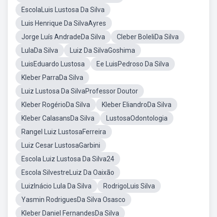
EscolaLuis Lustosa Da Silva
Luis Henrique Da SilvaAyres
Jorge Luís AndradeDa Silva
Cleber BoleliDa Silva
LulaDa Silva
Luiz Da SilvaGoshima
LuisEduardo Lustosa
Ee LuisPedroso Da Silva
Kleber ParraDa Silva
Luiz Lustosa Da SilvaProfessor Doutor
Kleber RogérioDa Silva
Kleber EliandroDa Silva
Kleber CalasansDa Silva
LustosaOdontologia
Rangel Luiz LustosaFerreira
Luiz Cesar LustosaGarbini
Escola Luiz Lustosa Da Silva24
Escola SilvestreLuiz Da Oaixão
LuizInácio Lula Da Silva
RodrigoLuis Silva
Yasmin RodriguesDa Silva Osasco
Kleber Daniel FernandesDa Silva