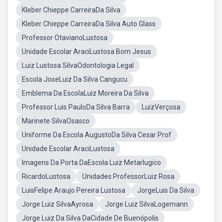
Kleber Chieppe CarreiraDa Silva
Kleber Chieppe CarreiraDa Silva Auto Glass
Professor OtavianoLustosa
Unidade Escolar AraciLustosa Bom Jesus
Luiz Lustosa SilvaOdontologia Legal
Escola JoseLuiz Da Silva Cangucu
Emblema Da EscolaLuiz Moreira Da Silva
Professor Luis PauloDa Silva Barra
LuizVerçosa
Marinete SilvaOsasco
Uniforme Da Escola AugustoDa Silva Cesar Prof
Unidade Escolar AraciLustosa
Imagens Da Porta DaEscola Luiz Metarlugico
RicardoLustosa
Unidades ProfessorLuiz Rosa
LuisFelipe Araujo Pereira Lustosa
JorgeLuis Da Silva
Jorge Luiz SilvaAyrosa
Jorge Luiz SilvaLogemann
Jorge Luiz Da Silva DaCidade De Buenópolis