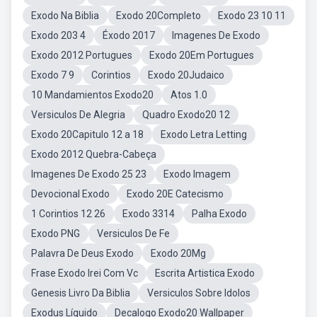
Exodo Na Biblia
Exodo 20Completo
Exodo 23 10 11
Exodo 203 4
Éxodo 2017
Imagenes De Exodo
Exodo 2012 Portugues
Exodo 20Em Portugues
Exodo 7 9
Corintios
Exodo 20Judaico
10 Mandamientos Exodo20
Atos 1.0
Versiculos De Alegria
Quadro Exodo20 12
Exodo 20Capitulo 12 a 18
Exodo Letra Letting
Exodo 2012 Quebra-Cabeça
Imagenes De Exodo 25 23
Exodo Imagem
Devocional Exodo
Exodo 20E Catecismo
1 Corintios 12 26
Exodo 3314
Palha Exodo
Exodo PNG
Versiculos De Fe
Palavra De Deus Exodo
Exodo 20Mg
Frase Exodo Irei Com Vc
Escrita Artistica Exodo
Genesis Livro Da Biblia
Versiculos Sobre Idolos
Exodus Líquido
Decalogo Exodo20 Wallpaper