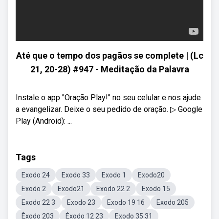
Até que o tempo dos pagãos se complete | (Lc
21, 20-28) #947 - Meditação da Palavra
Instale o app "Oração Play!" no seu celular e nos ajude
a evangelizar. Deixe o seu pedido de oração. ▷ Google
Play (Android): ...
Tags
Exodo 24
Exodo 33
Exodo 1
Exodo20
Exodo 2
Exodo21
Exodo 22 2
Exodo 15
Exodo 22 3
Exodo 23
Exodo 19 16
Exodo 205
Êxodo 203
Éxodo 12 23
Exodo 35 31