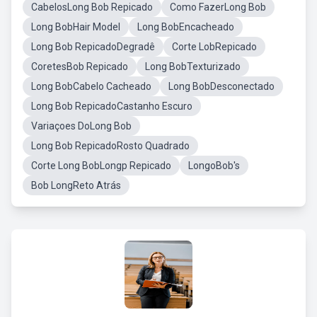
CabelosLong Bob Repicado
Como FazerLong Bob
Long BobHair Model
Long BobEncacheado
Long Bob RepicadoDegradê
Corte LobRepicado
CoretesBob Repicado
Long BobTexturizado
Long BobCabelo Cacheado
Long BobDesconectado
Long Bob RepicadoCastanho Escuro
Variaçoes DoLong Bob
Long Bob RepicadoRosto Quadrado
Corte Long BobLongp Repicado
LongoBob's
Bob LongReto Atrás