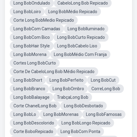
Long BobOndulado
CabeloLong Bob Repicado
Long BobLoiro
Long BobMédio Repicado
Corte Long BobMedio Repicado
Long BobCom Camadas
Long BobIluminado
Long BobCom Bico
Long BobCurto Repicado
Long BobHair Style
Long BobCabelo Liso
Long BobMorena
Long BobMédio Com Franja
Cortes Long BobCurto
Corte De CabeloLong Bob Médio Repicado
Long BobShort
Long BobPerfeito
Long BobCut
Long BobBranco
Long BobOmbro
CorreLong Bob
Long BobBalayage
TrabçaLong Bob
Corte ChanelLong Bob
Long BobDesbotado
Long BobLo
Long BobMorenas
Long BobFamosas
Long BobDescolorido
Long BobLongo Repicado
Corte BoboRepicado
Long BobCom Ponta