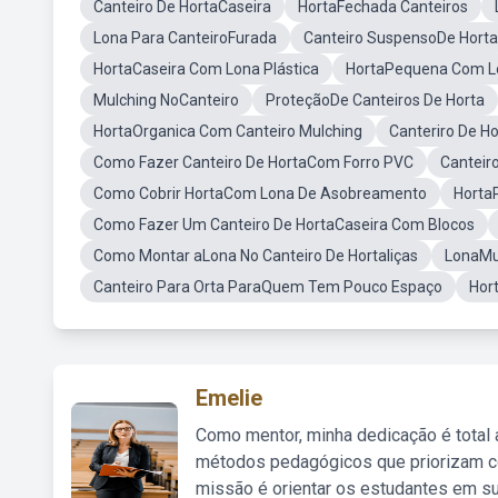
Canteiro De HortaCaseira
HortaFechada Canteiros
Lona Para CanteiroFurada
Canteiro SuspensoDe Horta
HortaCaseira Com Lona Plástica
HortaPequena Com L
Mulching NoCanteiro
ProteçãoDe Canteiros De Horta
HortaOrganica Com Canteiro Mulching
Canteriro De H
Como Fazer Canteiro De HortaCom Forro PVC
Canteir
Como Cobrir HortaCom Lona De Asobreamento
Horta
Como Fazer Um Canteiro De HortaCaseira Com Blocos
Como Montar aLona No Canteiro De Hortaliças
LonaMu
Canteiro Para Orta ParaQuem Tem Pouco Espaço
Hor
Emelie
Como mentor, minha dedicação é total
métodos pedagógicos que priorizam co
missão é orientar os estudantes em su