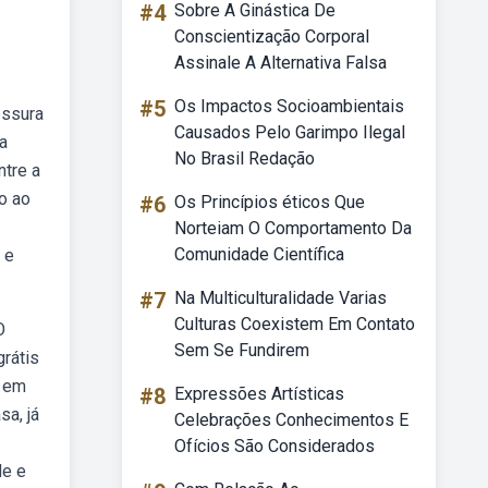
#4
Sobre A Ginástica De
Conscientização Corporal
Assinale A Alternativa Falsa
#5
Os Impactos Socioambientais
essura
Causados Pelo Garimpo Ilegal
ra
No Brasil Redação
ntre a
io ao
#6
Os Princípios éticos Que
Norteiam O Comportamento Da
Comunidade Científica
 e
#7
Na Multiculturalidade Varias
Culturas Coexistem Em Contato
O
Sem Se Fundirem
grátis
s em
#8
Expressões Artísticas
a, já
Celebrações Conhecimentos E
Ofícios São Considerados
de e