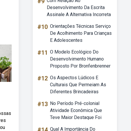
#9
Com Relação Ao
Desenvolvimento Da Escrita
Assinale A Alternativa Incorreta
#10
Orientações Técnicas Serviço
De Acolhimento Para Crianças
E Adolescentes
#11
O Modelo Ecológico Do
Desenvolvimento Humano
Proposto Por Bronfenbrenner
#12
Os Aspectos Lúdicos E
Culturais Que Permeiam As
Diferentes Brincadeiras
#13
No Período Pré-colonial
Atividade Econômica Que
nossas
Teve Maior Destaque Foi
res
 ou
#14
Qual A Importância Do