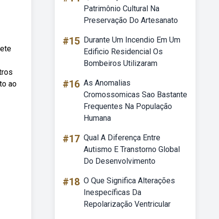
Patrimônio Cultural Na
Preservação Do Artesanato
#15
Durante Um Incendio Em Um
rete
Edificio Residencial Os
Bombeiros Utilizaram
tros
#16
As Anomalias
to ao
Cromossomicas Sao Bastante
Frequentes Na População
Humana
#17
Qual A Diferença Entre
Autismo E Transtorno Global
Do Desenvolvimento
#18
O Que Significa Alterações
Inespecíficas Da
Repolarização Ventricular