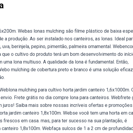
a
1,6x200m. Webas lonas mulching são filme plástico de baixa esp
e a produção. Ao ser instalado nos canteiros, as lonas. Ideal pa
, uva, berinjela, pepino, pimentão, palmeira ornamental. Webenco
nta que o cultivo do produto terá um bom desenvolvimento do iníc
 uma lona multiuso. A qualidade da lona é fundamental. Então,
ebo mulching de cobertura preto e branco é uma solução eficaz
ão.
eblona mulching para cultivo horta jardim canteiro 1,6x1000m. 
 envio. Frete grátis no dia compre lona para canteiros. Webfrete 
em juros! Saiba mais sobre nossas incríveis ofertas e promoçõe
orta jardim canteiro 1,8x100m. Webse você tem uma horta em cas
s frescos em casa. mas, para ter sucesso na sua plantação, é
im canteiro 1,8x100m. Webfaça sulcos de 1 a 2 cm de profundida