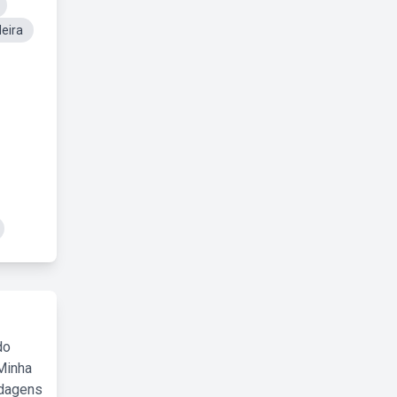
eira
do
Minha
rdagens