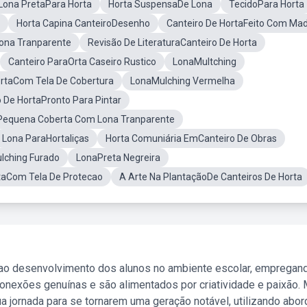
Lona PretaPara Horta
Horta SuspensaDe Lona
TecidoPara Horta
Horta Capina CanteiroDesenho
Canteiro De HortaFeito Com Mad
ona Tranparente
Revisão De LiteraturaCanteiro De Horta
Canteiro ParaOrta Caseiro Rustico
LonaMultching
ortaCom Tela De Cobertura
LonaMulching Vermelha
o De HortaPronto Para Pintar
Pequena Coberta Com Lona Tranparente
Lona ParaHortaliças
Horta Comuniária EmCanteiro De Obras
lching Furado
LonaPreta Negreira
taCom Tela De Protecao
A Arte Na PlantaçãoDe Canteiros De Horta
 ao desenvolvimento dos alunos no ambiente escolar, empregan
nexões genuínas e são alimentados por criatividade e paixão. 
a jornada para se tornarem uma geração notável, utilizando abo