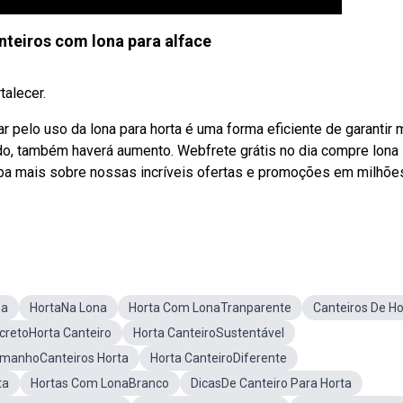
teiros com lona para alface
talecer.
ar pelo uso da lona para horta é uma forma eficiente de garantir 
do, também haverá aumento. Webfrete grátis no dia compre lona
aiba mais sobre nossas incríveis ofertas e promoções em milhõe
na
HortaNa Lona
Horta Com LonaTranparente
Canteiros De Ho
cretoHorta Canteiro
Horta CanteiroSustentável
manhoCanteiros Horta
Horta CanteiroDiferente
ta
Hortas Com LonaBranco
DicasDe Canteiro Para Horta