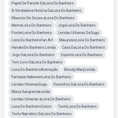
Papel De Parede DaLoira Do Banheiro
A Verdadeira História DaLoira Do Banheiro
Mauricio De Sousa aLoira Do Banheiro
MemeLoira Do Banheiro
JogoLoira Do Banheiro
PosterLoira Do Banheiro
Lendas Urbanas DoGugu
Loira Do BanheiroFan Art
MauzoleoLoira Do Banheiro
HanakoDo Banheiro Lenda
Casa DaLoira Do Banheiro
Jogo DaLoira Do Banheiro
EspiritoLoira Do Banheiro
Tem Livro DaLoira Do Banheiro
Loira Do BanheiroAnimação
Bloody MaryLenda
Fantasia HallowenLoira Do Banheiro
Lendas UrbanasGugu
Desenhos DaLoira Do Banheiro
Maria SangrentaLenda
Lendas Urbanas aLoira Do Banheiro
Loira Do BanheiroColorir
TextoLoira Do Banheiro
Texto Narrativo DaLoira Do Banheiro