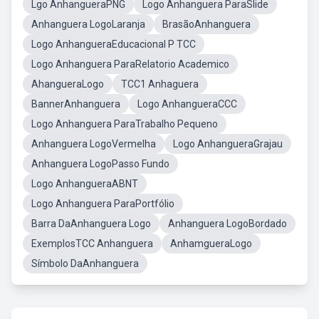
Lgo AnhangueraPNG
Logo Anhanguera ParaSlide
Anhanguera LogoLaranja
BrasãoAnhanguera
Logo AnhangueraEducacional P TCC
Logo Anhanguera ParaRelatorio Academico
AhangueraLogo
TCC1 Anhaguera
BannerAnhanguera
Logo AnhangueraCCC
Logo Anhanguera ParaTrabalho Pequeno
Anhanguera LogoVermelha
Logo AnhangueraGrajau
Anhanguera LogoPasso Fundo
Logo AnhangueraABNT
Logo Anhanguera ParaPortfólio
Barra DaAnhanguera Logo
Anhanguera LogoBordado
ExemplosTCC Anhanguera
AnhamgueraLogo
Símbolo DaAnhanguera