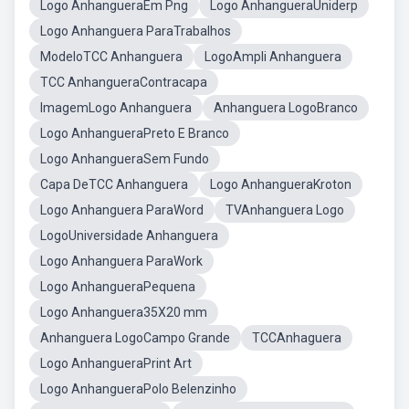
Logo AnhangueraEm Png
Logo AnhangueraUniderp
Logo Anhanguera ParaTrabalhos
ModeloTCC Anhanguera
LogoAmpli Anhanguera
TCC AnhangueraContracapa
ImagemLogo Anhanguera
Anhanguera LogoBranco
Logo AnhangueraPreto E Branco
Logo AnhangueraSem Fundo
Capa DeTCC Anhanguera
Logo AnhangueraKroton
Logo Anhanguera ParaWord
TVAnhanguera Logo
LogoUniversidade Anhanguera
Logo Anhanguera ParaWork
Logo AnhangueraPequena
Logo Anhanguera35X20 mm
Anhanguera LogoCampo Grande
TCCAnhaguera
Logo AnhangueraPrint Art
Logo AnhangueraPolo Belenzinho