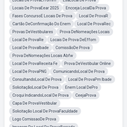
Locais De ProvaEffomm
EsaLocal De Prova
Locais De ProvaEear 2025
Encceja LocalDa Prova
Fases ConcursoE Locais De Prova
Local De ProvaR
Cartão DeConfirmação Do Enem
Local De ProvaRec
Provas DeVestibulares
Prova DeNomeações Locais
Local De ProvaRe
Locais De Prova DeEffom
Local De ProvaIbade
ComissãoDe Prova
Prova DeNomeações Locais Abfw
Local De ProvaReceita Fe
Prova DeVestibular Online
Local De ProvaPNG
ComunicandoLocal De Prova
ConsultandoLocal De Prova
Local De ProvaPm Ibade
SolicitaçãoLocal De Prova
Enem Local DePro
Croqui IndicandoLocal De Prova
CeejaProva
Capa De ProvaVestibular
Solicitação Local De ProvaFaculdade
Logo ComissaoDe Prova