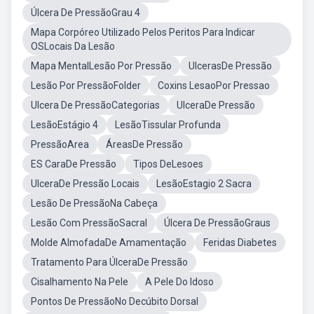
Úlcera De PressãoGrau 4
Mapa Corpóreo Utilizado Pelos Peritos Para Indicar
OSLocais Da Lesão
Mapa MentalLesão Por Pressão
UlcerasDe Pressão
Lesão Por PressãoFolder
Coxins LesaoPor Pressao
Ulcera De PressãoCategorias
UlceraDe Pressão
LesãoEstágio 4
LesãoTissular Profunda
PressãoArea
ÁreasDe Pressão
ES CaraDe Pressão
Tipos DeLesoes
UlceraDe Pressão Locais
LesãoEstagio 2 Sacra
Lesão De PressãoNa Cabeça
Lesão Com PressãoSacral
Úlcera De PressãoGraus
Molde AlmofadaDe Amamentação
Feridas Diabetes
Tratamento Para ÚlceraDe Pressão
Cisalhamento Na Pele
A Pele Do Idoso
Pontos De PressãoNo Decúbito Dorsal