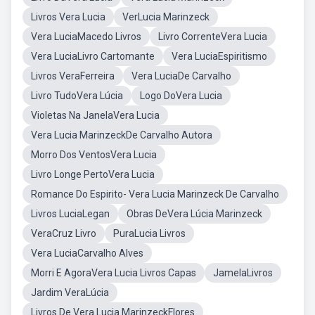
Livros Vera Lucia
VerLucia Marinzeck
Vera LuciaMacedo Livros
Livro CorrenteVera Lucia
Vera LuciaLivro Cartomante
Vera LuciaEspiritismo
Livros VeraFerreira
Vera LuciaDe Carvalho
Livro TudoVera Lúcia
Logo DoVera Lucia
Violetas Na JanelaVera Lucia
Vera Lucia MarinzeckDe Carvalho Autora
Morro Dos VentosVera Lucia
Livro Longe PertoVera Lucia
Romance Do Espirito- Vera Lucia Marinzeck De Carvalho
Livros LuciaLegan
Obras DeVera Lúcia Marinzeck
VeraCruz Livro
PuraLucia Livros
Vera LuciaCarvalho Alves
Morri E AgoraVera Lucia Livros Capas
JamelaLivros
Jardim VeraLúcia
Livros De Vera Lucia MarinzeckFlores