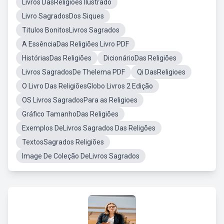
Livros DasReligioes Ilustrado
Livro SagradosDos Siques
Titulos BonitosLivros Sagrados
A EssênciaDas Religiões Livro PDF
HistóriasDas Religiões
DicionárioDas Religiões
Livros SagradosDe Thelema PDF
Qi DasReligioes
O Livro Das ReligiõesGlobo Livros 2 Edição
OS Livros SagradosPara as Religioes
Gráfico TamanhoDas Religiões
Exemplos DeLivros Sagrados Das Religões
TextosSagrados Religiões
Image De Coleção DeLivros Sagrados