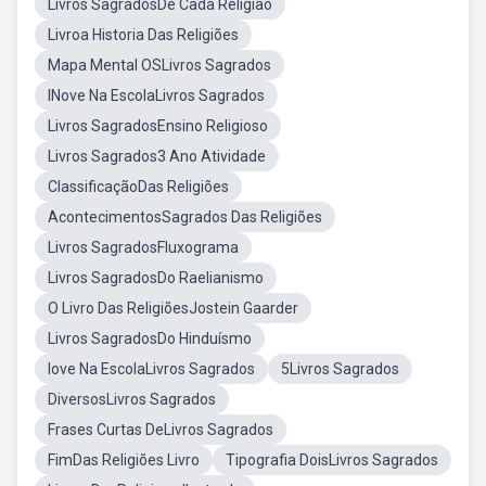
Livros SagradosDe Cada Religião
Livroa Historia Das Religiões
Mapa Mental OSLivros Sagrados
INove Na EscolaLivros Sagrados
Livros SagradosEnsino Religioso
Livros Sagrados3 Ano Atividade
ClassificaçãoDas Religiões
AcontecimentosSagrados Das Religiões
Livros SagradosFluxograma
Livros SagradosDo Raelianismo
O Livro Das ReligiõesJostein Gaarder
Livros SagradosDo Hinduísmo
Iove Na EscolaLivros Sagrados
5Livros Sagrados
DiversosLivros Sagrados
Frases Curtas DeLivros Sagrados
FimDas Religiões Livro
Tipografia DoisLivros Sagrados