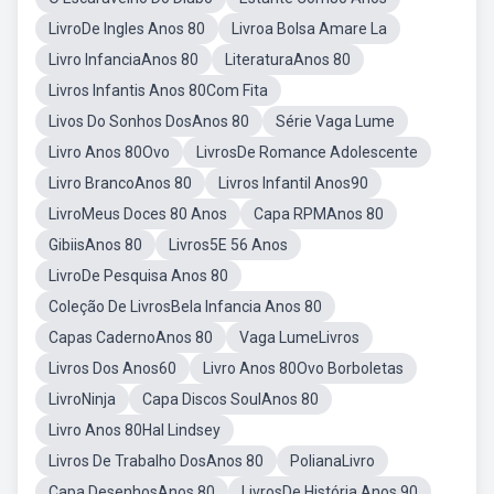
LivroDe Ingles Anos 80
Livroa Bolsa Amare La
Livro InfanciaAnos 80
LiteraturaAnos 80
Livros Infantis Anos 80Com Fita
Livos Do Sonhos DosAnos 80
Série Vaga Lume
Livro Anos 80Ovo
LivrosDe Romance Adolescente
Livro BrancoAnos 80
Livros Infantil Anos90
LivroMeus Doces 80 Anos
Capa RPMAnos 80
GibiisAnos 80
Livros5E 56 Anos
LivroDe Pesquisa Anos 80
Coleção De LivrosBela Infancia Anos 80
Capas CadernoAnos 80
Vaga LumeLivros
Livros Dos Anos60
Livro Anos 80Ovo Borboletas
LivroNinja
Capa Discos SoulAnos 80
Livro Anos 80Hal Lindsey
Livros De Trabalho DosAnos 80
PolianaLivro
Capa DesenhosAnos 80
LivrosDe História Anos 90