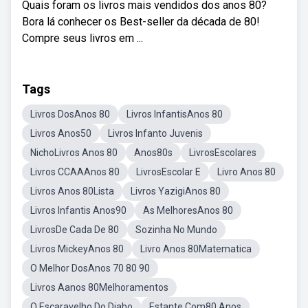
Quais foram os livros mais vendidos dos anos 80?
Bora lá conhecer os Best-seller da década de 80!
Compre seus livros em ...
Tags
Livros DosAnos 80
Livros InfantisAnos 80
Livros Anos50
Livros Infanto Juvenis
NichoLivros Anos 80
Anos80s
LivrosEscolares
Livros CCAAAnos 80
LivrosEscolar E
Livro Anos 80
Livros Anos 80Lista
Livros YazigiAnos 80
Livros Infantis Anos90
As MelhoresAnos 80
LivrosDe Cada De 80
Sozinha No Mundo
Livros MickeyAnos 80
Livro Anos 80Matematica
O Melhor DosAnos 70 80 90
Livros Aanos 80Melhoramentos
O Escaravelho Do Diabo
Estante Com80 Anos