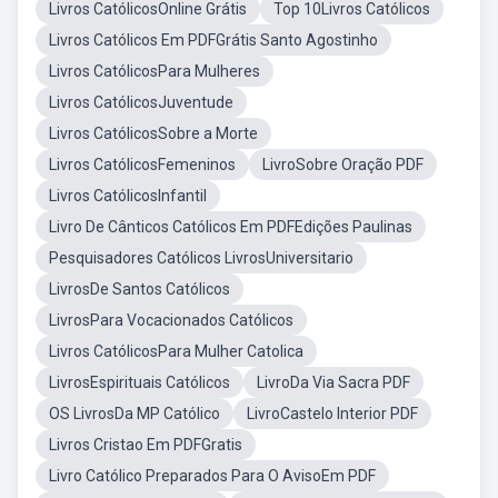
Livros CatólicosOnline Grátis
Top 10Livros Católicos
Livros Católicos Em PDFGrátis Santo Agostinho
Livros CatólicosPara Mulheres
Livros CatólicosJuventude
Livros CatólicosSobre a Morte
Livros CatólicosFemeninos
LivroSobre Oração PDF
Livros CatólicosInfantil
Livro De Cânticos Católicos Em PDFEdições Paulinas
Pesquisadores Católicos LivrosUniversitario
LivrosDe Santos Católicos
LivrosPara Vocacionados Católicos
Livros CatólicosPara Mulher Catolica
LivrosEspirituais Católicos
LivroDa Via Sacra PDF
OS LivrosDa MP Católico
LivroCastelo Interior PDF
Livros Cristao Em PDFGratis
Livro Católico Preparados Para O AvisoEm PDF