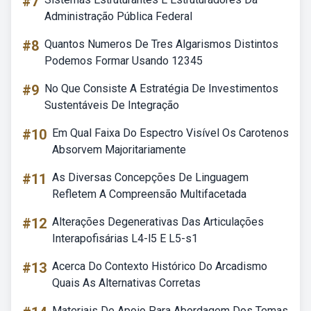
#7
Administração Pública Federal
#8
Quantos Numeros De Tres Algarismos Distintos
Podemos Formar Usando 12345
#9
No Que Consiste A Estratégia De Investimentos
Sustentáveis De Integração
#10
Em Qual Faixa Do Espectro Visível Os Carotenos
Absorvem Majoritariamente
#11
As Diversas Concepções De Linguagem
Refletem A Compreensão Multifacetada
#12
Alterações Degenerativas Das Articulações
Interapofisárias L4-l5 E L5-s1
#13
Acerca Do Contexto Histórico Do Arcadismo
Quais As Alternativas Corretas
Materiais De Apoio Para Abordagem Dos Temas