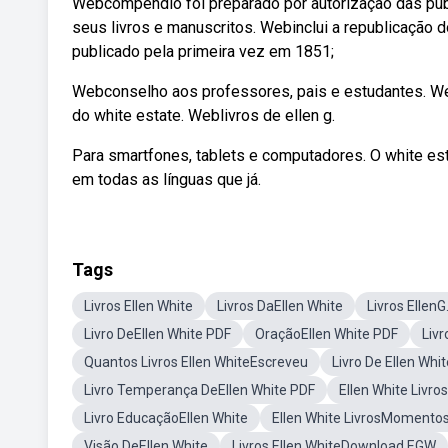
Webcompêndio foi preparado por autorização das publi
seus livros e manuscritos. Webinclui a republicação do
publicado pela primeira vez em 1851;
Webconselho aos professores, pais e estudantes. Webme
do white estate. Weblivros de ellen g.
Para smartfones, tablets e computadores. O white est
em todas as línguas que já.
Tags
Livros Ellen White
Livros DaEllen White
Livros EllenG
Livro DeEllen White PDF
OraçãoEllen White PDF
Livr
Quantos Livros Ellen WhiteEscreveu
Livro De Ellen Wh
Livro Temperança DeEllen White PDF
Ellen White Liv
Livro EducaçãoEllen White
Ellen White LivrosMomentos
Visão DeEllen White
Livros Ellen WhiteDownload EGW