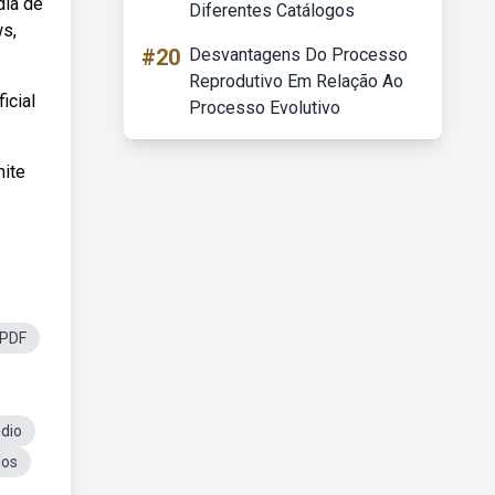
dia de
Diferentes Catálogos
ws,
#20
Desvantagens Do Processo
Reprodutivo Em Relação Ao
icial
Processo Evolutivo
hite
 PDF
udio
dos