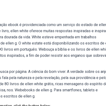
ação ebook é providenciada como um serviço do estado de ellen
livro, ellen white oferece muitas respostas inspiradas e inspir
era dourada da vida. White esteve empenhada em trabalhos
e ellen g. O white estate está disponibilizando os escritos de 
0 livros em português. Webouça a bíblia e os livros de ellen wh
itos inspirados, a fim de poder resistir aos enganos que sobrevi
usca por página. A ciência do bom viver. A verdade sobre os anj
 fala pela natureza e pela revelação, pela sua providência e pel
de 80 livros de ellen white grátis, ricas mensagens do espírito 
sa, nos. Webebooks de ellen g. Para smartfones, tablets e
s escritos de ellen g.
mation, click the button below.