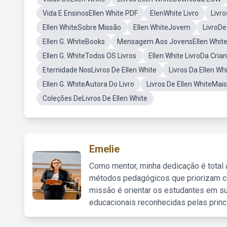
Vida E EnsinosEllen White PDF
ElenWhite Livro
Livr
Ellen WhiteSobre Missão
Ellen WhiteJovem
LivroDe
Ellen G. WhiteBooks
Mensagem Aos JovensEllen Whit
Ellen G. WhiteTodos OS Livros
Ellen White LivroDa Cria
Eternidade NosLivros De Ellen White
Livros Da Ellen W
Ellen G. WhiteAutora Do Livro
Livros De Ellen WhiteMai
Coleções DeLivros De Ellen White
Emelie
Como mentor, minha dedicação é total
métodos pedagógicos que priorizam co
missão é orientar os estudantes em su
educacionais reconhecidas pelas princ