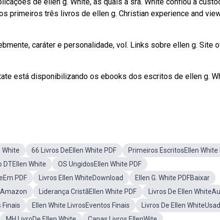
cações de ellen g. White, às quais a sra. White confiou a custó
s primeiros três livros de ellen g. Christian experience and vie
nte, caráter e personalidade, vol. Links sobre ellen g. Site of
ate está disponibilizando os ebooks dos escritos de ellen g. W
. White
66 Livros DeEllen White PDF
Primeiros EscritosEllen White
o DTEllen White
OS UngidosEllen White PDF
iteEm PDF
Livros Ellen WhiteDownload
Ellen G. White PDFBaixar
rosAmazon
Liderança CristãEllen White PDF
Livros De Ellen WhiteA
 Finais
Ellen White LivrosEventos Finais
Livros De Ellen WhiteUsa
MH LivroDe Ellen White
Capas Livros EllenWite