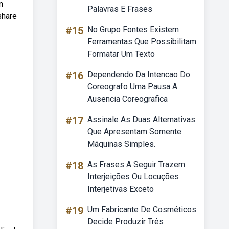
n
Palavras E Frases
share
#15
No Grupo Fontes Existem
Ferramentas Que Possibilitam
Formatar Um Texto
#16
Dependendo Da Intencao Do
Coreografo Uma Pausa A
Ausencia Coreografica
#17
Assinale As Duas Alternativas
Que Apresentam Somente
Máquinas Simples.
#18
As Frases A Seguir Trazem
Interjeições Ou Locuções
Interjetivas Exceto
#19
Um Fabricante De Cosméticos
Decide Produzir Três