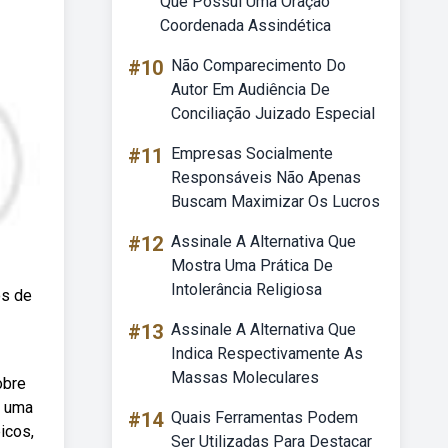
Que Possui Uma Oração
Coordenada Assindética
#10
Não Comparecimento Do
Autor Em Audiência De
Conciliação Juizado Especial
#11
Empresas Socialmente
Responsáveis Não Apenas
Buscam Maximizar Os Lucros
#12
Assinale A Alternativa Que
Mostra Uma Prática De
Intolerância Religiosa
os de
#13
Assinale A Alternativa Que
Indica Respectivamente As
Massas Moleculares
obre
e uma
#14
Quais Ferramentas Podem
icos,
Ser Utilizadas Para Destacar