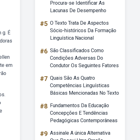
Procura-se Identificar As
Lacunas De Desempenho
#5
O Texto Trata De Aspectos
Sócio-históricos Da Formação
 g. É
Linguística Nacional
adoras
#6
São Classificados Como
ellen
Condições Adversas Do
ite em
Condutor Os Seguintes Fatores
rão
#7
Quais São As Quatro
Competências Linguísticas
Básicas Mencionadas No Texto
os.
o
#8
Fundamentos Da Educação
de
Concepções E Tendências
Pedagógicas Contemporâneas
#9
Assinale A única Alternativa