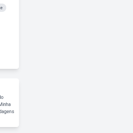
te
do
Minha
rdagens