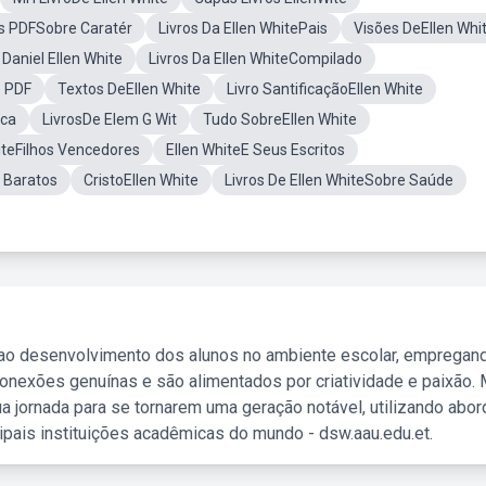
os PDFSobre Caratér
Livros Da Ellen WhitePais
Visões DeEllen Whi
 Daniel Ellen White
Livros Da Ellen WhiteCompilado
e PDF
Textos DeEllen White
Livro SantificaçãoEllen White
nca
LivrosDe Elem G Wit
Tudo SobreEllen White
hiteFilhos Vencedores
Ellen WhiteE Seus Escritos
s Baratos
CristoEllen White
Livros De Ellen WhiteSobre Saúde
 ao desenvolvimento dos alunos no ambiente escolar, empregan
nexões genuínas e são alimentados por criatividade e paixão. 
a jornada para se tornarem uma geração notável, utilizando abo
ipais instituições acadêmicas do mundo - dsw.aau.edu.et.