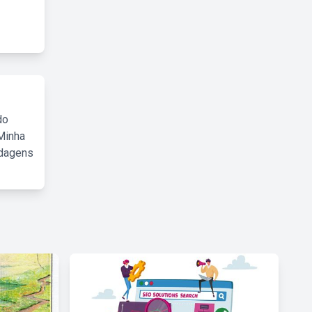
do
Minha
rdagens