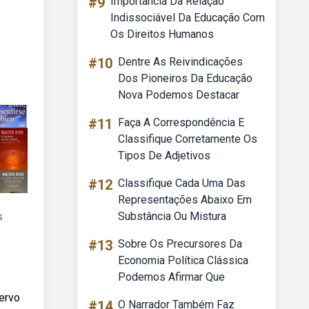
#9
Importância Da Relação
Indissociável Da Educação Com
Os Direitos Humanos
#10
Dentre As Reivindicações
Dos Pioneiros Da Educação
Nova Podemos Destacar
#11
Faça A Correspondência E
Classifique Corretamente Os
Tipos De Adjetivos
#12
Classifique Cada Uma Das
Representações Abaixo Em
Substância Ou Mistura
s
#13
Sobre Os Precursores Da
Economia Política Clássica
Podemos Afirmar Que
cervo
#14
O Narrador Também Faz