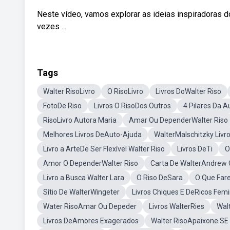
Neste vídeo, vamos explorar as ideias inspiradoras d
vezes ...
Tags
Walter RisoLivro
O RisoLivro
Livros DoWalter Riso
FotoDe Riso
Livros O RisoDos Outros
4 Pilares Da 
RisoLivro Autora Maria
Amar Ou DependerWalter Riso
Melhores Livros DeAuto-Ajuda
WalterMalschitzky Livr
Livro a ArteDe Ser Flexível Walter Riso
Livros DeTi
O
Amor O DependerWalter Riso
Carta De WalterAndrew
Livro a Busca Walter Lara
O Riso DeSara
O Que Far
Sítio De WalterWingeter
Livros Chiques E DeRicos Femi
Water RisoAmar Ou Depeder
Livros WalterRies
Wal
Livros DeAmores Exagerados
Walter RisoApaixone SE