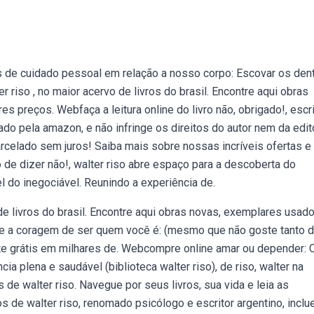
de cuidado pessoal em relação a nosso corpo: Escovar os den
 riso , no maior acervo de livros do brasil. Encontre aqui obras
preços. Webfaça a leitura online do livro não, obrigado!, escr
zado pela amazon, e não infringe os direitos do autor nem da edit
arcelado sem juros! Saiba mais sobre nossas incríveis ofertas e
e dizer não!, walter riso abre espaço para a descoberta do
l do inegociável. Reunindo a experiência de.
de livros do brasil. Encontre aqui obras novas, exemplares usad
 a coragem de ser quem você é: (mesmo que não goste tanto d
Frete grátis em milhares de. Webcompre online amar ou depender:
a plena e saudável (biblioteca walter riso), de riso, walter na
 de walter riso. Navegue por seus livros, sua vida e leia as
 de walter riso, renomado psicólogo e escritor argentino, incl