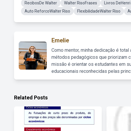
RecibosDe Walter
Walter RisoFrases
Livros DeHenr
Auto ReforcoWalter Riso
FlexibilidadeWalter Riso
A
Emelie
Como mentor, minha dedicação é total
métodos pedagógicos que priorizam co
missão é orientar os estudantes em su
educacionais reconhecidas pelas princ
Related Posts