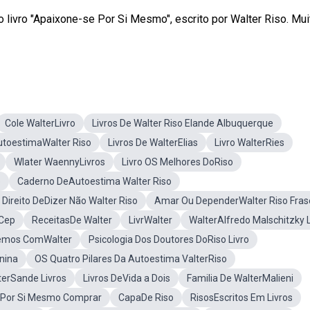
o livro "Apaixone-se Por Si Mesmo", escrito por Walter Riso. Mui
Cole WalterLivro
Livros De Walter Riso EIande Albuquerque
AutoestimaWalter Riso
Livros De WalterElias
Livro WalterRies
Wlater WaennyLivros
Livro OS Melhores DoRiso
o
Caderno DeAutoestima Walter Riso
 Direito DeDizer Não Walter Riso
Amar Ou DependerWalter Riso Fras
 Cep
ReceitasDe Walter
LivrWalter
WalterAlfredo Malschitzky L
emos ComWalter
Psicologia Dos Doutores DoRiso Livro
nina
OS Quatro Pilares Da Autoestima ValterRiso
terSande Livros
Livros DeVida a Dois
Familia De WalterMalieni
 Por Si Mesmo Comprar
CapaDe Riso
RisosEscritos Em Livros