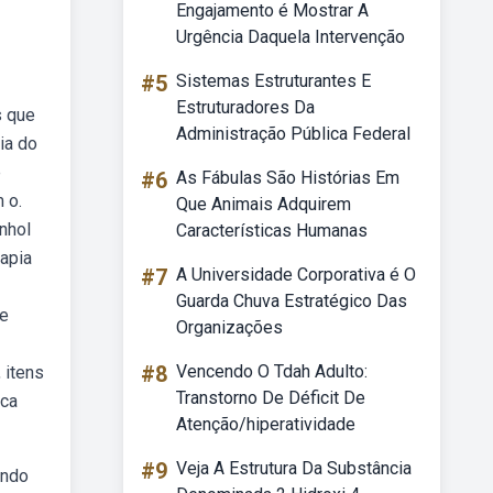
Engajamento é Mostrar A
Urgência Daquela Intervenção
#5
Sistemas Estruturantes E
Estruturadores Da
s que
Administração Pública Federal
ia do
é
#6
As Fábulas São Histórias Em
 o.
Que Animais Adquirem
nhol
Características Humanas
apia
#7
A Universidade Corporativa é O
Guarda Chuva Estratégico Das
de
Organizações
#8
Vencendo O Tdah Adulto:
 itens
Transtorno De Déficit De
ica
Atenção/hiperatividade
#9
Veja A Estrutura Da Substância
endo