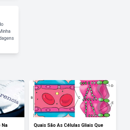
do
Minha
rdagens
e Na
Quais São As Células Gliais Que