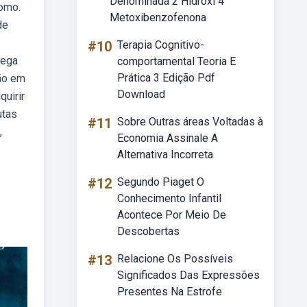
Denominada 2 Hidroxi 4
como.
Metoxibenzofenona
de
#10
Terapia Cognitivo-
rega
comportamental Teoria E
Prática 3 Edição Pdf
ção em
Download
quirir
utas
#11
Sobre Outras áreas Voltadas à
,
Economia Assinale A
Alternativa Incorreta
#12
Segundo Piaget O
Conhecimento Infantil
Acontece Por Meio De
Descobertas
#13
Relacione Os Possíveis
Significados Das Expressões
Presentes Na Estrofe