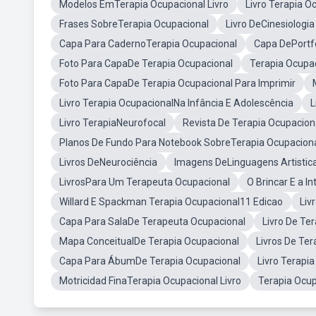
Modelos EmTerapia Ocupacional Livro
Livro Terapia 
Frases SobreTerapia Ocupacional
Livro DeCinesiologi
Capa Para CadernoTerapia Ocupacional
Capa DePortfó
Foto Para CapaDe Terapia Ocupacional
Terapia Ocupa
Foto Para CapaDe Terapia Ocupacional Para Imprimir
Livro Terapia OcupacionalNa Infância E Adolescência
L
Livro TerapiaNeurofocal
Revista De Terapia Ocupacio
Planos De Fundo Para Notebook SobreTerapia Ocupacion
Livros DeNeurociência
Imagens DeLinguagens Artistic
LivrosPara Um Terapeuta Ocupacional
O Brincar E a I
Willard E Spackman Terapia Ocupacional11 Edicao
Liv
Capa Para SalaDe Terapeuta Ocupacional
Livro De T
Mapa ConceitualDe Terapia Ocupacional
Livros De Ter
Capa Para ÁbumDe Terapia Ocupacional
Livro Terapi
Motricidad FinaTerapia Ocupacional Livro
Terapia Ocup