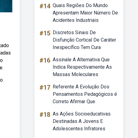
#14
Quais Regiões Do Mundo
Apresentam Maior Número De
Acidentes Industriais
#15
Discretos Sinais De
Disfunção Cortical De Caráter
nçado
Inespecífico Tem Cura
tadas
#16
Assinale A Alternativa Que
ão
Indica Respectivamente As
e.
Massas Moleculares
to
#17
Referente A Evolução Dos
Pensamentos Pedagógicos é
Correto Afirmar Que
#18
As Ações Socioeducativas
Destinadas A Jovens E
Adolescentes Infratores