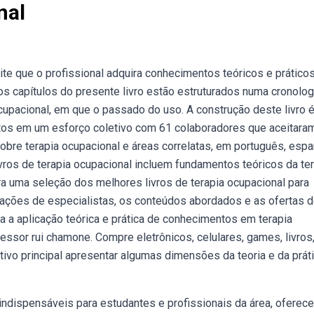
nal
ite que o profissional adquira conhecimentos teóricos e prático
 capítulos do presente livro estão estruturados numa cronolog
cupacional, em que o passado do uso. A construção deste livro 
tos em um esforço coletivo com 61 colaboradores que aceitaram
sobre terapia ocupacional e áreas correlatas, em português, espa
ros de terapia ocupacional incluem fundamentos teóricos da ter
ra uma seleção dos melhores livros de terapia ocupacional para
dações de especialistas, os conteúdos abordados e as ofertas 
 a aplicação teórica e prática de conhecimentos em terapia
sor rui chamone. Compre eletrônicos, celulares, games, livros,
ivo principal apresentar algumas dimensões da teoria e da prát
indispensáveis para estudantes e profissionais da área, oferec