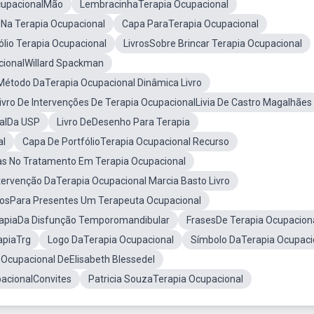
OcupacionalMão
LembracinhaTerapia Ocupacional
a Na Terapia Ocupacional
Capa ParaTerapia Ocupacional
lio Terapia Ocupacional
LivrosSobre Brincar Terapia Ocupacional
cionalWillard Spackman
Método DaTerapia Ocupacional Dinâmica Livro
ivro De Intervenções De Terapia OcupacionalLivia De Castro Magalhães
nalDa USP
Livro DeDesenho Para Terapia
al
Capa De PortfólioTerapia Ocupacional Recurso
as No Tratamento Em Terapia Ocupacional
ntervenção DaTerapia Ocupacional Marcia Basto Livro
rosPara Presentes Um Terapeuta Ocupacional
erapiaDa Disfunção Temporomandibular
FrasesDe Terapia Ocupacion
apiaTrg
Logo DaTerapia Ocupacional
Símbolo DaTerapia Ocupaci
a Ocupacional DeElisabeth Blessedel
acionalConvites
Patricia SouzaTerapia Ocupacional