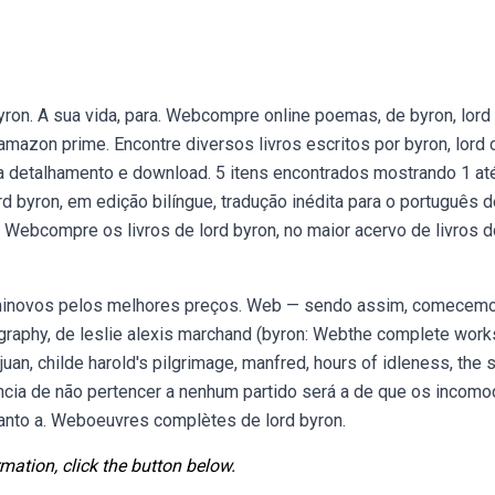
n. A sua vida, para. Webcompre online poemas, de byron, lord
mazon prime. Encontre diversos livros escritos por byron, lord 
ra detalhamento e download. 5 itens encontrados mostrando 1 até
rd byron, em edição bilíngue, tradução inédita para o português 
. Webcompre os livros de lord byron, no maior acervo de livros d
eminovos pelos melhores preços. Web — sendo assim, comecem
ography, de leslie alexis marchand (byron: Webthe complete work
 juan, childe harold's pilgrimage, manfred, hours of idleness, the 
ncia de não pertencer a nenhum partido será a de que os incomo
quanto a. Weboeuvres complètes de lord byron.
mation, click the button below.