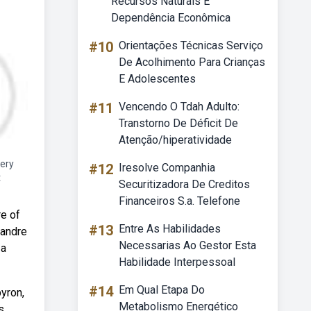
Recursos Naturais E
Dependência Econômica
#10
Orientações Técnicas Serviço
De Acolhimento Para Crianças
E Adolescentes
#11
Vencendo O Tdah Adulto:
Transtorno De Déficit De
Atenção/hiperatividade
ery
#12
Iresolve Companhia
t
Securitizadora De Creditos
Financeiros S.a. Telefone
re of
#13
Entre As Habilidades
xandre
Necessarias Ao Gestor Esta
 a
Habilidade Interpessoal
#14
Em Qual Etapa Do
yron,
Metabolismo Energético
s.