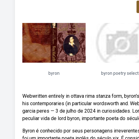
byron
byron poetry selec
Webwritten entirely in ottava rima stanza form, byron'
his contemporaries (in particular wordsworth and. We
garcia peres — 3 de julho de 2024 in curiosidades. 
peculiar vida de lord byron, importante poeta do século
Byron é conhecido por seus personagens irreverentes
foi um importante poeta inglês do século xix. É consid