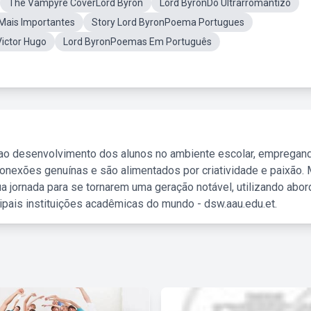
The Vampyre CoverLord Byron
Lord ByronDo Ultrarromantizo
Mais Importantes
Story Lord ByronPoema Portugues
Victor Hugo
Lord ByronPoemas Em Português
 ao desenvolvimento dos alunos no ambiente escolar, empregan
nexões genuínas e são alimentados por criatividade e paixão. 
a jornada para se tornarem uma geração notável, utilizando abo
ipais instituições acadêmicas do mundo - dsw.aau.edu.et.