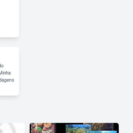
do
Minha
rdagens