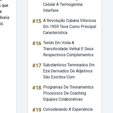
Celular A Termogenina
s que
Interfere
 e
díveis
#15
A Revolução Cubana Vitoriosa
r,
Em 1959 Teve Como Principal
Característica
#16
Tendo Em Vista A
Transitividade Verbal E Seus
Respectivos Complementos
#17
Substantivos Terminados Em
Eza Derivados De Adjetivos
São Escritos Com
#18
Programas De Treinamentos
Processos De Coaching
Equipes Colaborativas
#19
Considerando A Experiência