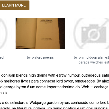
LEARN MORE
ted
byron lord poems
byron muldoon allmyst
gerade welches les
s don juan blends high drama with earthy humour, outrageous sati
b6 melhores livros para conhecer lord byron, ranqueados. By ale
Lord george byron é um nome importantíssimo do. Web — conheça
 xix.
 e desafiadores. Webjorge gordon byron, conhecido como lord b
erado, na literatura inglesa, um gênio poético e um dos principai