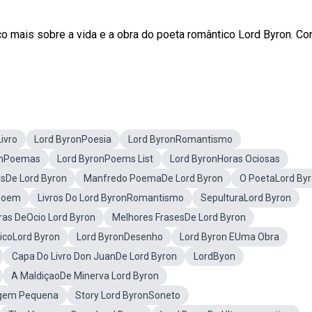
 mais sobre a vida e a obra do poeta romântico Lord Byron. Con
ivro
Lord ByronPoesia
Lord ByronRomantismo
onPoemas
Lord ByronPoems List
Lord ByronHoras Ociosas
isDe Lord Byron
Manfredo PoemaDe Lord Byron
O PoetaLord By
Poem
Livros Do Lord ByronRomantismo
SepulturaLord Byron
ras DeOcio Lord Byron
Melhores FrasesDe Lord Byron
nicoLord Byron
Lord ByronDesenho
Lord Byron EUma Obra
Capa Do Livro Don JuanDe Lord Byron
LordByon
A MaldiçaoDe Minerva Lord Byron
agem Pequena
Story Lord ByronSoneto