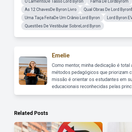
O LamentoDe Tasso Lord Byron
Fama De LordByrom
As 12 ChavesDe Byron Livro
Qual Obras De Lord Byron
Uma Taça FeitaDe Um Crânio Lord Byron
Lord Byron E
Questões De Vestibular SobreLord Byron
Emelie
Como mentor, minha dedicação é total
métodos pedagógicos que priorizam co
missão é orientar os estudantes em su
educacionais reconhecidas pelas princ
Related Posts