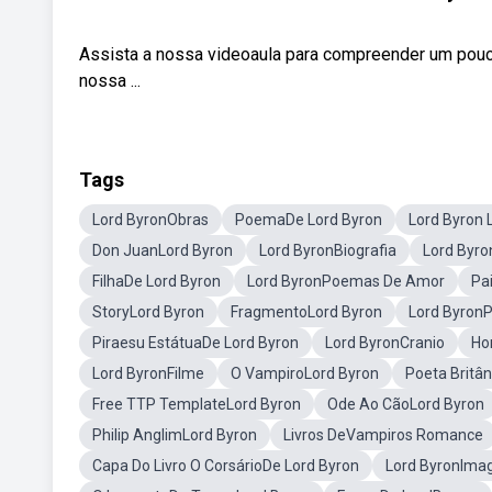
Assista a nossa videoaula para compreender um pouco
nossa ...
Tags
Lord ByronObras
PoemaDe Lord Byron
Lord Byron L
Don JuanLord Byron
Lord ByronBiografia
Lord Byr
FilhaDe Lord Byron
Lord ByronPoemas De Amor
Pa
StoryLord Byron
FragmentoLord Byron
Lord Byron
Piraesu EstátuaDe Lord Byron
Lord ByronCranio
Ho
Lord ByronFilme
O VampiroLord Byron
Poeta Britâ
Free TTP TemplateLord Byron
Ode Ao CãoLord Byron
Philip AnglimLord Byron
Livros DeVampiros Romance
Capa Do Livro O CorsárioDe Lord Byron
Lord ByronIm