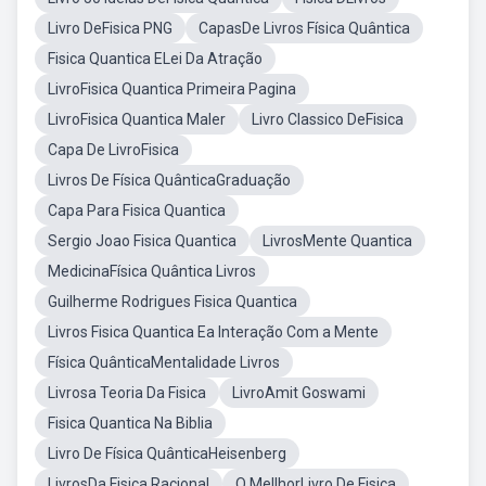
Livro DeFisica PNG
CapasDe Livros Física Quântica
Fisica Quantica ELei Da Atração
LivroFisica Quantica Primeira Pagina
LivroFisica Quantica Maler
Livro Classico DeFisica
Capa De LivroFisica
Livros De Física QuânticaGraduação
Capa Para Fisica Quantica
Sergio Joao Fisica Quantica
LivrosMente Quantica
MedicinaFísica Quântica Livros
Guilherme Rodrigues Fisica Quantica
Livros Fisica Quantica Ea Interação Com a Mente
Física QuânticaMentalidade Livros
Livrosa Teoria Da Fisica
LivroAmit Goswami
Fisica Quantica Na Biblia
Livro De Física QuânticaHeisenberg
LivrosDa Fisica Racional
O MellhorLivro De Fisica