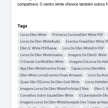
compatíveis. O centro white oferece também outros f
Tags
Livros Ellen White
Primeiros EscritosEllen White PDF
Livros De Ellen WhiteAudio
Eventos FinaisEllen White 
Ellen G. White PDFBaixar
Livro De Ellen WhiteEm PDF
Livros De Ellen WhiteUsados
Imagens De EllenG. White
O Grande ConflitoEllen White
Imagens DoLivros De Hell
App Ellen WhiteEventos Finais
Capas Livros EllenWite
Ellen White LivrosEventos Finais Amazon
Lvros Da Auto
Quais São OSLivros De Ellen Gold White
Livros DeHelle
Imagens Livros De Ellen WhiteProfetas E Reis
Ellen G.
Conselhos Sobre SaudeEllen White
O LibertadorDe Ell
Imagens Livros De Ellen WhiteDesejado Des Todas as Naç