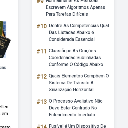
#9
Normalmente As Pessoas
Escrevem Algoritmos Apenas
Para Tarefas Difíceis
#10
Dentre As Competências Qual
Das Listadas Abaixo é
Considerada Essencial
#11
Classifique As Orações
Coordenadas Sublinhadas
Conforme O Código Abaixo
cias
#12
Quais Elementos Compõem O
Sistema De Trânsito A
Sinalização Horizontal
#13
O Processo Avaliativo Não
ellen
Deve Estar Centrado No
s em
Entendimento Imediato
#14
Fusível é Um Dispositivo De
ormato