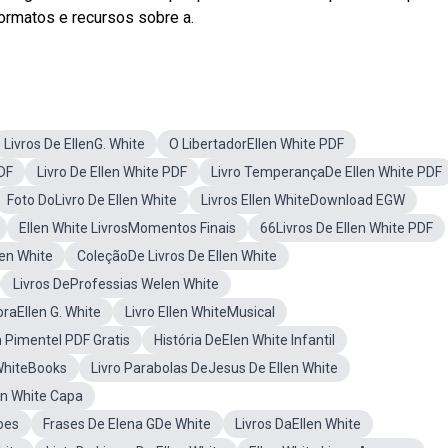
ormatos e recursos sobre a.
Livros De EllenG. White
O LibertadorEllen White PDF
PDF
Livro De Ellen White PDF
Livro TemperançaDe Ellen White PDF
Foto DoLivro De Ellen White
Livros Ellen WhiteDownload EGW
Ellen White LivrosMomentos Finais
66Livros De Ellen White PDF
en White
ColeçãoDe Livros De Ellen White
Livros DeProfessias Welen White
raEllen G. White
Livro Ellen WhiteMusical
n Pimentel PDF Gratis
História DeElen White Infantil
 WhiteBooks
Livro Parabolas DeJesus De Ellen White
en White Capa
oes
Frases De Elena GDe White
Livros DaEllen White