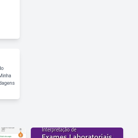
do
Minha
rdagens