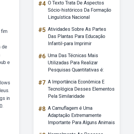
#4
O Texto Trata De Aspectos
Sócio-históricos Da Formação
Linguística Nacional
#5
Atividades Sobre As Partes
 fim
Das Plantas Para Educação
Infantil-para Imprimir
s de
a
#6
Uma Das Técnicas Mais
pub e
Utilizadas Para Realizar
Pesquisas Quantitativas é:
#7
A Importância Econômica E
llows
Tecnológica Desses Elementos
deus.
Pela Similaridade
gs in
0.
#8
A Camuflagem é Uma
Adaptação Extremamente
Importante Para Alguns Animais