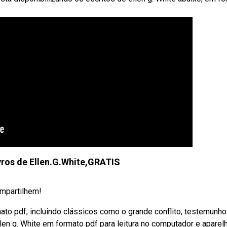
vros de Ellen.G.White,GRATIS
ompartilhem!
ato pdf, incluindo clássicos como o grande conflito, testemunh
ellen g. White em formato pdf para leitura no computador e aparel