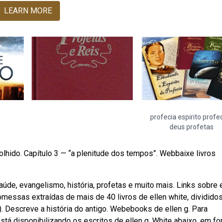
LEARN MORE
profecia espirito profe
deus profetas
olhido. Capítulo 3 — “a plenitude dos tempos”. Webbaixe livros
de, evangelismo, história, profetas e muito mais. Links sobre 
romessas extraídas de mais de 40 livros de ellen white, dividido
). Descreve a história do antigo. Webebooks de ellen g. Para
stá disponibilizando os escritos de ellen g. White abaixo, em f