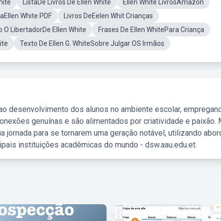
hite
ListaDe Livros De Ellen White
Ellen White LivrosAmazon
aEllen White PDF
Livros DeEelen Whit Crianças
 O LibertadorDe Ellen White
Frases De Ellen WhitePara Criança
ite
Texto De Ellen G. WhiteSobre Julgar OS Irmãos
 ao desenvolvimento dos alunos no ambiente escolar, empregan
nexões genuínas e são alimentados por criatividade e paixão. 
a jornada para se tornarem uma geração notável, utilizando abo
ipais instituições acadêmicas do mundo - dsw.aau.edu.et.