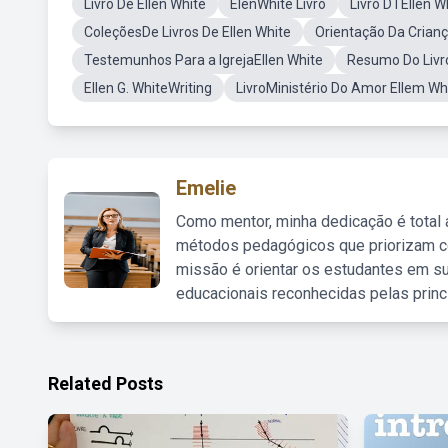
Livro De Ellen White
ElenWhite Livro
Livro DTEllen W
ColeçõesDe Livros De Ellen White
Orientação Da Crianç
Testemunhos Para a IgrejaEllen White
Resumo Do Livro
Ellen G. WhiteWriting
LivroMinistério Do Amor Ellem Wh
Emelie
Como mentor, minha dedicação é total
métodos pedagógicos que priorizam co
missão é orientar os estudantes em su
educacionais reconhecidas pelas princ
Related Posts