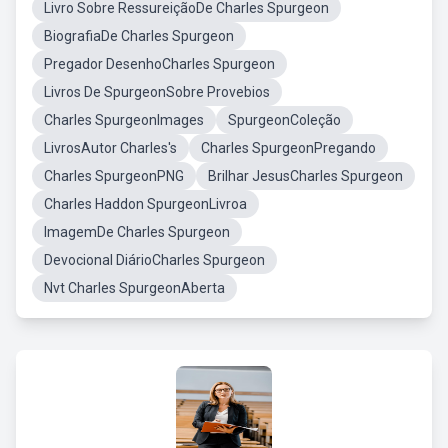
Livro Sobre RessureiçãoDe Charles Spurgeon
BiografiaDe Charles Spurgeon
Pregador DesenhoCharles Spurgeon
Livros De SpurgeonSobre Provebios
Charles SpurgeonImages
SpurgeonColeção
LivrosAutor Charles's
Charles SpurgeonPregando
Charles SpurgeonPNG
Brilhar JesusCharles Spurgeon
Charles Haddon SpurgeonLivroa
ImagemDe Charles Spurgeon
Devocional DiárioCharles Spurgeon
Nvt Charles SpurgeonAberta