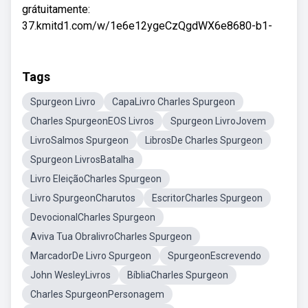
grátuitamente:
37.kmitd1.com/w/1e6e12ygeCzQgdWX6e8680-b1-
Tags
Spurgeon Livro
CapaLivro Charles Spurgeon
Charles SpurgeonEOS Livros
Spurgeon LivroJovem
LivroSalmos Spurgeon
LibrosDe Charles Spurgeon
Spurgeon LivrosBatalha
Livro EleiçãoCharles Spurgeon
Livro SpurgeonCharutos
EscritorCharles Spurgeon
DevocionalCharles Spurgeon
Aviva Tua ObralivroCharles Spurgeon
MarcadorDe Livro Spurgeon
SpurgeonEscrevendo
John WesleyLivros
BíbliaCharles Spurgeon
Charles SpurgeonPersonagem