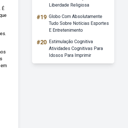
Liberdade Religiosa
. É
 que
#19
Globo Com Absolutamente
Tudo Sobre Notícias Esportes
E Entretenimento
es.
#20
Estimulação Cognitiva
Atividades Cognitivas Para
mos
Idosos Para Imprimir
is
, em