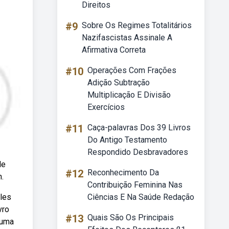
Direitos
#9
Sobre Os Regimes Totalitários
Nazifascistas Assinale A
Afirmativa Correta
#10
Operações Com Frações
Adição Subtração
Multiplicação E Divisão
Exercícios
#11
Caça-palavras Dos 39 Livros
Do Antigo Testamento
Respondido Desbravadores
de
#12
Reconhecimento Da
n.
Contribuição Feminina Nas
ales
Ciências E Na Saúde Redação
vro
#13
Quais São Os Principais
 uma