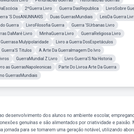
osMundos Livro
PenuriaDas Guerras
HistoriasDas Guerras
DaEscócia
2ºGuerra Livro
Guerra DasRepublica
LivroSobre Gue
erra 'S DosANUNNAKIS
Duas GuerrasMundiais
LeisDa Guerra Liv
do Guerra
LivroFilosofia Guerra
Guerra 'SUrbanas Livro
ras DaMaré Livro
MinhaGuerra Livro
GuerraReligiosa Livro
 Guerrasa Mulyipolaridade
Livro a Guerra DosEspetáculos
Guerra'S Titulos
A Arte Da GuerraImagem Do Ivro
ivros
GuerraMundial Z Livro
Livro Guerra'S Na Historia
vro as GuerrasNapoleonicas
Parte Do Livroa Arte Da Guerra
o GuerrasMundiais
 ao desenvolvimento dos alunos no ambiente escolar, empregan
nexões genuínas e são alimentados por criatividade e paixão. 
a jornada para se tornarem uma geração notável, utilizando abo