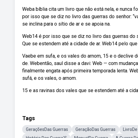
Weba bíblia cita um livro que não está nela, e nunca f
por isso que se diz no livro das guerras do senhor: “v
se inclina para o sítio de ar e se apoia na.
Web14 é por isso que se diz no livro das guerras do s
Que se estendem até a cidade de ar. Web14 pelo que s
Vaebe em sufa, e os vales do arnom, 15 e o declive do
de. Webentão, saul disse a davi: Web — com mudança d
finalmente engata após primeira temporada lenta. Web
sufá, e os vales, o arnom.
15 e as ravinas dos vales que se estendem até a cida
Tags
GeraçõesDas Guerras
GeraçãoDas Guerras
LivroDe