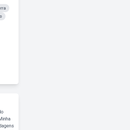
rra
ro
do
Minha
rdagens