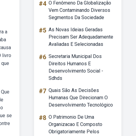
#4
O Fenômeno Da Globalização
Vem Contaminando Diversos
Segmentos Da Sociedade
#5
As Novas Ideias Geradas
ra a
Precisam Ser Adequadamente
aba
Avaliadas E Selecionadas
causa
 livro
#6
Secretaria Municipal Dos
o que
Direitos Humanos E
Desenvolvimento Social -
Sdhds
#7
Quais São As Decisões
. Que
Humanas Que Direcionam O
de
Desenvolvimento Tecnológico
no
que se
#8
O Patrimonio De Uma
ontre
Organizacao E Composto
Obrigatoriamente Pelos