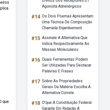
Efeitos Dos Receptores ß1
beiros
Agonista Adrenérgicos
plica
#14
Os Dois Poemas Apresentam
Uma Técnica De Composição
Chamada Enjambement
#15
Assinale A Alternativa Que
Indica Respectivamente As
Massas Moleculares
#16
Quais Ferramentas Podem
Ser Utilizadas Para Destacar
Palavras E Frases
#17
Sobre As Propriedades
Gerais Da Matéria Escolha A
Alternativa Correta
 O que
#18
O'que A Constituição Federal
Garante Em Relação A