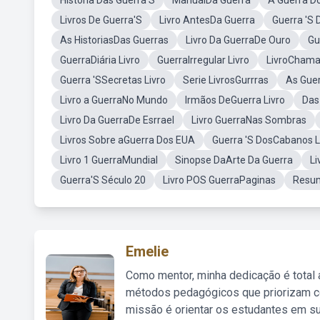
História Das Guerra'S
ManualDa Guerra
A Guerra D
Livros De Guerra'S
Livro AntesDa Guerra
Guerra 'S 
As HistoriasDas Guerras
Livro Da GuerraDe Ouro
Gu
GuerraDiária Livro
GuerraIrregular Livro
LivroChama
Guerra 'SSecretas Livro
Serie LivrosGurrras
As Guer
Livro a GuerraNo Mundo
Irmãos DeGuerra Livro
Das
Livro Da GuerraDe Esrrael
Livro GuerraNas Sombras
Livros Sobre aGuerra Dos EUA
Guerra 'S DosCabanos L
Livro 1 GuerraMundial
Sinopse DaArte Da Guerra
Li
Guerra'S Século 20
Livro POS GuerraPaginas
Resum
Emelie
Como mentor, minha dedicação é total
métodos pedagógicos que priorizam co
missão é orientar os estudantes em su