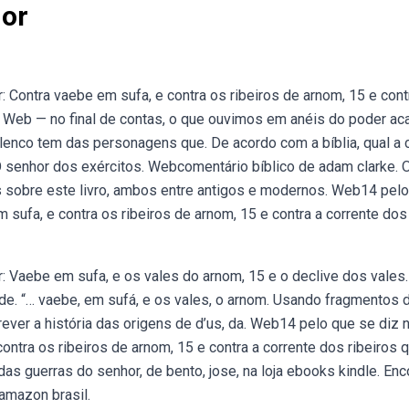
hor
 Contra vaebe em sufa, e contra os ribeiros de arnom, 15 e cont
e. Web — no final de contas, o que ouvimos em anéis do poder ac
lenco tem das personagens que. De acordo com a bíblia, qual a 
 senhor dos exércitos. Webcomentário bíblico de adam clarke. O
s sobre este livro, ambos entre antigos e modernos. Web14 pel
m sufa, e contra os ribeiros de arnom, 15 e contra a corrente dos
: Vaebe em sufa, e os vales do arnom, 15 e o declive dos vales
s de. “… vaebe, em sufá, e os vales, o arnom. Usando fragmentos 
rever a história das origens de d’us, da. Web14 pelo que se diz 
ontra os ribeiros de arnom, 15 e contra a corrente dos ribeiros 
as guerras do senhor, de bento, jose, na loja ebooks kindle. Enc
 amazon brasil.