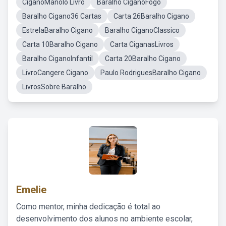
CiganoManolo Livro
Baralho CiganoFogo
Baralho Cigano36 Cartas
Carta 26Baralho Cigano
EstrelaBaralho Cigano
Baralho CiganoClassico
Carta 10Baralho Cigano
Carta CiganasLivros
Baralho CiganoInfantil
Carta 20Baralho Cigano
LivroCangere Cigano
Paulo RodriguesBaralho Cigano
LivrosSobre Baralho
Emelie
Como mentor, minha dedicação é total ao
desenvolvimento dos alunos no ambiente escolar,