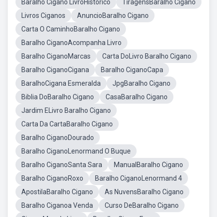
Baralho Cigano LivroHistórico
TiragensBaralho Cigano
Livros Ciganos
AnuncioBaralho Cigano
Carta O CaminhoBaralho Cigano
Baralho CiganoAcompanha Livro
Baralho CiganoMarcas
Carta DoLivro Baralho Cigano
Baralho CiganoCigana
Baralho CiganoCapa
BaralhoCigana Esmeralda
JpgBaralho Cigano
Biblia DoBaralho Cigano
CasaBaralho Cigano
Jardim ELivro Baralho Cigano
Carta Da CartaBaralho Cigano
Baralho CiganoDourado
Baralho CiganoLenormand O Buque
Baralho CiganoSanta Sara
ManualBaralho Cigano
Baralho CiganoRoxo
Baralho CiganoLenormand 4
ApostilaBaralho Cigano
As NuvensBaralho Cigano
Baralho Ciganoa Venda
Curso DeBaralho Cigano