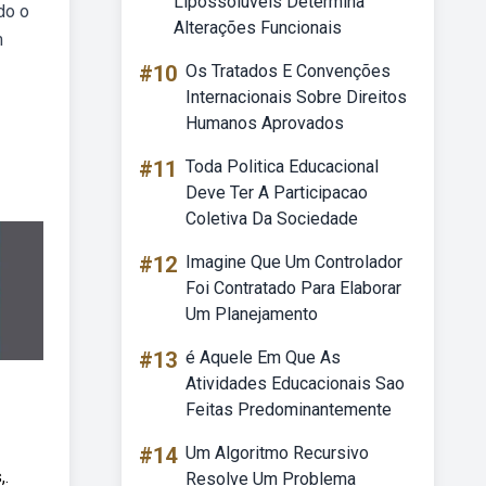
Lipossolúveis Determina
do o
Alterações Funcionais
m
#10
Os Tratados E Convenções
Internacionais Sobre Direitos
Humanos Aprovados
#11
Toda Politica Educacional
Deve Ter A Participacao
Coletiva Da Sociedade
#12
Imagine Que Um Controlador
Foi Contratado Para Elaborar
Um Planejamento
#13
é Aquele Em Que As
Atividades Educacionais Sao
Feitas Predominantemente
#14
Um Algoritmo Recursivo
,.
Resolve Um Problema