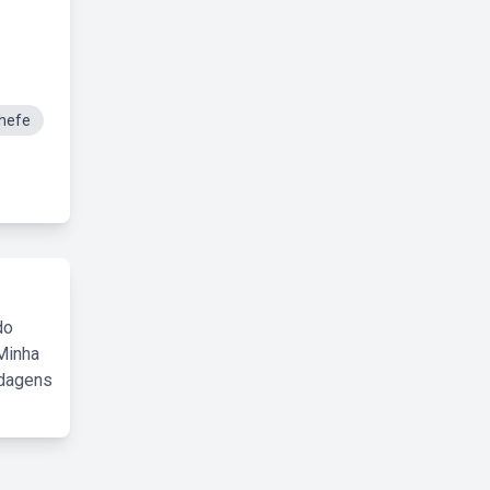
hefe
do
Minha
rdagens