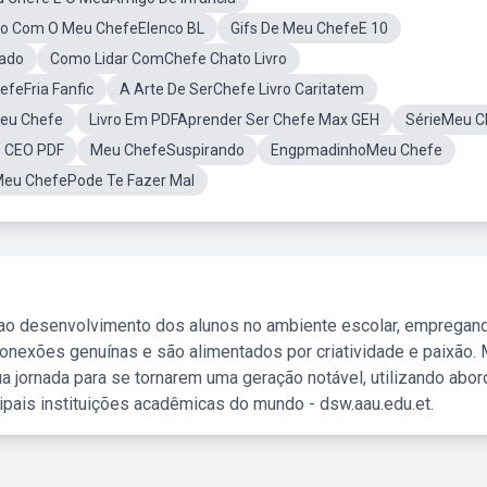
do Com O Meu ChefeElenco BL
Gifs De Meu ChefeE 10
rado
Como Lidar ComChefe Chato Livro
feFria Fanfic
A Arte De SerChefe Livro Caritatem
Meu Chefe
Livro Em PDFAprender Ser Chefe Max GEH
SérieMeu C
o CEO PDF
Meu ChefeSuspirando
EngpmadinhoMeu Chefe
Meu ChefePode Te Fazer Mal
 ao desenvolvimento dos alunos no ambiente escolar, empregan
nexões genuínas e são alimentados por criatividade e paixão. 
a jornada para se tornarem uma geração notável, utilizando abo
ipais instituições acadêmicas do mundo - dsw.aau.edu.et.