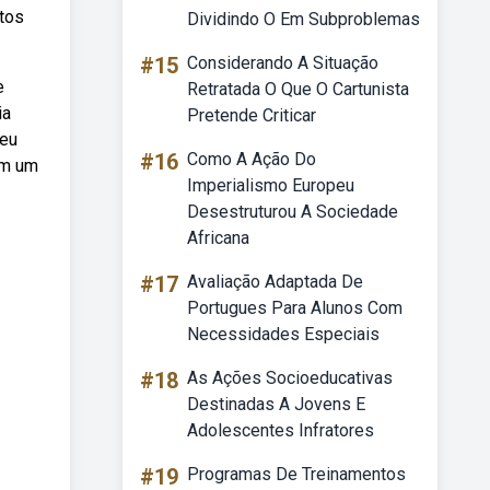
tos
Dividindo O Em Subproblemas
#15
Considerando A Situação
e
Retratada O Que O Cartunista
ia
Pretende Criticar
meu
#16
Como A Ação Do
com um
Imperialismo Europeu
Desestruturou A Sociedade
Africana
#17
Avaliação Adaptada De
Portugues Para Alunos Com
Necessidades Especiais
#18
As Ações Socioeducativas
Destinadas A Jovens E
Adolescentes Infratores
#19
Programas De Treinamentos