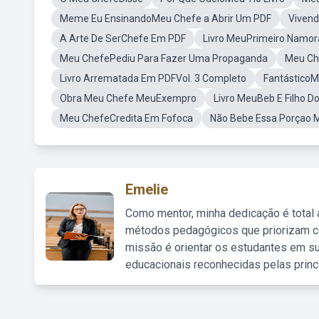
Meme Eu EnsinandoMeu Chefe a Abrir Um PDF
Viven
A Arte De SerChefe Em PDF
Livro MeuPrimeiro Namo
Meu ChefePediu Para Fazer Uma Propaganda
Meu Che
Livro Arrematada Em PDFVol. 3 Completo
Fantástico
Obra Meu Chefe MeuExempro
Livro MeuBeb E Filho D
Meu ChefeCredita Em Fofoca
Não Bebe Essa Porçao 
Emelie
Como mentor, minha dedicação é total
métodos pedagógicos que priorizam co
missão é orientar os estudantes em su
educacionais reconhecidas pelas princ