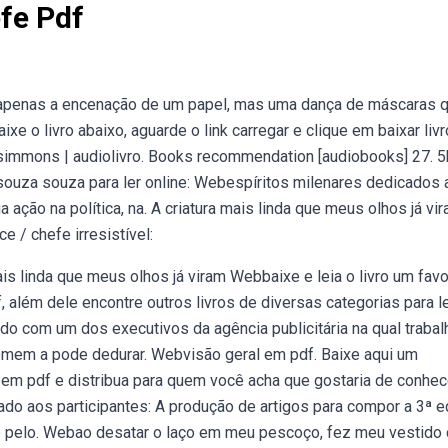
fe Pdf
penas a encenação de um papel, mas uma dança de máscaras 
 o livro abaixo, aguarde o link carregar e clique em baixar livr
simmons | audiolivro. Books recommendation [audiobooks] 27. 5
souza souza para ler online: Webespíritos milenares dedicados 
ção na política, na. A criatura mais linda que meus olhos já vi
ce / chefe irresistível:
is linda que meus olhos já viram Webbaixe e leia o livro um favo
, além dele encontre outros livros de diversas categorias para l
do com um dos executivos da agência publicitária na qual trabal
omem a pode dedurar. Webvisão geral em pdf. Baixe aqui um
em pdf e distribua para quem você acha que gostaria de conhec
cado aos participantes: A produção de artigos para compor a 3ª e
o pelo. Webao desatar o laço em meu pescoço, fez meu vestido 