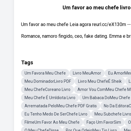
Um favor ao meu chefe livro
Um favor ao meu chefe Leia agora reurl.cc/eX130m -----
Romance, namoro fingido, ceo, fake dating. Emma e b
Tags
Um Favora Meu Chefe
Livro MeuAmor
Eu AmorMe
Meu DominadorLivro PDF
Livro Meu ChefeÉ Sheik
L
Meu ChefeCoreano Livro
Amor Vou ComMeu Chefe M
Meu Chefe É UmIdiota Livro
Um Babaca DoMeu Chefe 
Arrematada PeloMeu Chefe PDF Gratis
No Da Editora
Eu Tenho Medo De SerChefe Livro
Meu Subchefe Livro 
FilmeUm Favor Ao Meu Chefe
Faço Um FavorSim
O
O Meu ChefeDisse
Por Que OdeioMeu Tio Livro
Meu