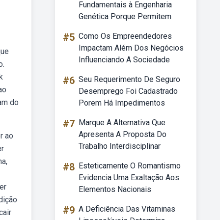
Fundamentais à Engenharia
Genética Porque Permitem
#5
Como Os Empreendedores
Impactam Além Dos Negócios
que
Influenciando A Sociedade
o.
k
#6
Seu Requerimento De Seguro
ao
Desemprego Foi Cadastrado
ram do
Porem Há Impedimentos
#7
Marque A Alternativa Que
Apresenta A Proposta Do
r ao
Trabalho Interdisciplinar
er
ha,
#8
Esteticamente O Romantismo
Evidencia Uma Exaltação Aos
er
Elementos Nacionais
dição
#9
A Deficiência Das Vitaminas
cair