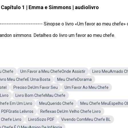
 Capítulo 1 | Emma e Simmons | audiolivro
---------------------- Sinopse o livro «Um favor ao meu chefe» de
randon simmons. Detalhes do livro um favor ao meu chefe.
u Chefe
Um Favor a Meu ChefeOnde Assistir
Livro MeuAmado C
ivro Meu ChefeE Uma Bosta
Meu ChefeDorama
otel
Preciso DeUm Favor Seu
Um Favor Ao Meu Chefe
Livro
Livro Bom ChefeMau Chefe
Chefe Em Um Livro
MeuQuerido Chefe
Meu Chefe MeuEspelho O
PDFGratis Lelivros
Reflexao DeUm Velho Chefe Livro
 Chefe Livro
LivroSozo PDF
Vivendo ComMeu Chefe BL
 Chefe É O MeuAmigo De Infância