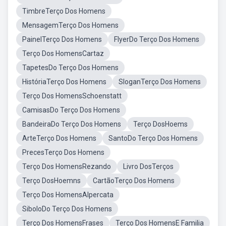
TimbreTerço Dos Homens
MensagemTerço Dos Homens
PainelTerço Dos Homens
FlyerDo Terço Dos Homens
Terço Dos HomensCartaz
TapetesDo Terço Dos Homens
HistóriaTerço Dos Homens
SloganTerço Dos Homens
Terço Dos HomensSchoenstatt
CamisasDo Terço Dos Homens
BandeiraDo Terço Dos Homens
Terço DosHoems
ArteTerço Dos Homens
SantoDo Terço Dos Homens
PrecesTerço Dos Homens
Terço Dos HomensRezando
Livro DosTerços
Terço DosHoemns
CartãoTerço Dos Homens
Terço Dos HomensAlpercata
SiboloDo Terço Dos Homens
Terço Dos HomensFrases
Terço Dos HomensE Familia