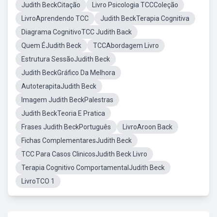
Judith BeckCitação
Livro Psicologia TCCColeção
LivroAprendendo TCC
Judith BeckTerapia Cognitiva
Diagrama CognitivoTCC Judith Back
Quem ÉJudith Beck
TCCAbordagem Livro
Estrutura SessãoJudith Beck
Judith BeckGráfico Da Melhora
AutoterapitaJudith Beck
Imagem Judith BeckPalestras
Judith BeckTeoria E Pratica
Frases Judith BeckPortuguês
LivroAroon Back
Fichas ComplementaresJudith Beck
TCC Para Casos ClinicosJudith Beck Livro
Terapia Cognitivo ComportamentalJudith Beck
LivroTCO 1