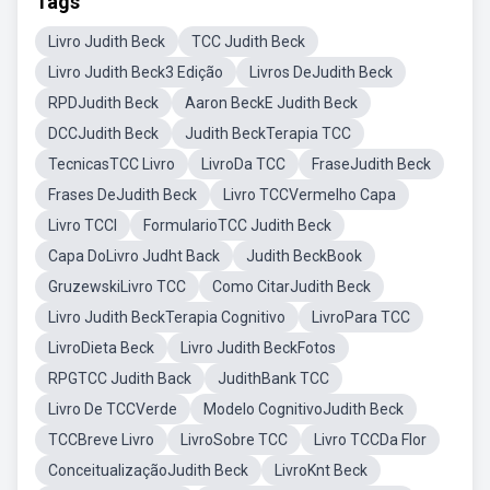
Tags
Livro Judith Beck
TCC Judith Beck
Livro Judith Beck3 Edição
Livros DeJudith Beck
RPDJudith Beck
Aaron BeckE Judith Beck
DCCJudith Beck
Judith BeckTerapia TCC
TecnicasTCC Livro
LivroDa TCC
FraseJudith Beck
Frases DeJudith Beck
Livro TCCVermelho Capa
Livro TCCI
FormularioTCC Judith Beck
Capa DoLivro Judht Back
Judith BeckBook
GruzewskiLivro TCC
Como CitarJudith Beck
Livro Judith BeckTerapia Cognitivo
LivroPara TCC
LivroDieta Beck
Livro Judith BeckFotos
RPGTCC Judith Back
JudithBank TCC
Livro De TCCVerde
Modelo CognitivoJudith Beck
TCCBreve Livro
LivroSobre TCC
Livro TCCDa Flor
ConceitualizaçãoJudith Beck
LivroKnt Beck