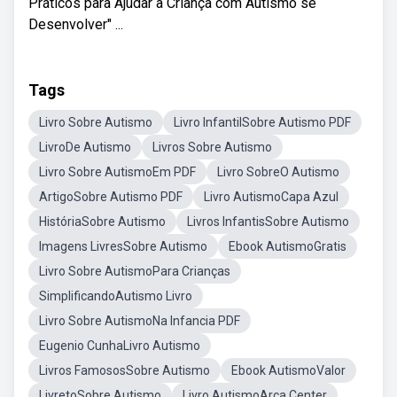
Práticos para Ajudar a Criança com Autismo se
Desenvolver" ...
Tags
Livro Sobre Autismo
Livro InfantilSobre Autismo PDF
LivroDe Autismo
Livros Sobre Autismo
Livro Sobre AutismoEm PDF
Livro SobreO Autismo
ArtigoSobre Autismo PDF
Livro AutismoCapa Azul
HistóriaSobre Autismo
Livros InfantisSobre Autismo
Imagens LivresSobre Autismo
Ebook AutismoGratis
Livro Sobre AutismoPara Crianças
SimplificandoAutismo Livro
Livro Sobre AutismoNa Infancia PDF
Eugenio CunhaLivro Autismo
Livros FamososSobre Autismo
Ebook AutismoValor
LivretoSobre Autismo
Livro AutismoArca Center