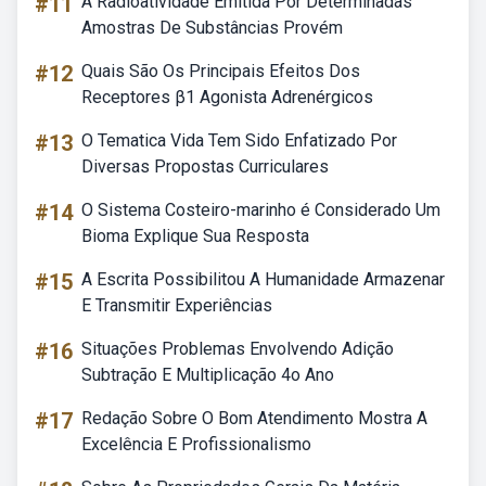
#11
A Radioatividade Emitida Por Determinadas
Amostras De Substâncias Provém
#12
Quais São Os Principais Efeitos Dos
Receptores β1 Agonista Adrenérgicos
#13
O Tematica Vida Tem Sido Enfatizado Por
Diversas Propostas Curriculares
#14
O Sistema Costeiro-marinho é Considerado Um
Bioma Explique Sua Resposta
#15
A Escrita Possibilitou A Humanidade Armazenar
E Transmitir Experiências
#16
Situações Problemas Envolvendo Adição
Subtração E Multiplicação 4o Ano
#17
Redação Sobre O Bom Atendimento Mostra A
Excelência E Profissionalismo