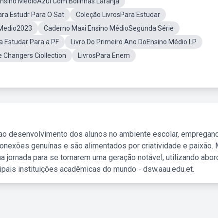
Ensino MédioAzul Com Bolinhas Laranja
ara Estudr Para O Sat
Coleção LivrosPara Estudar
 Medio2023
Caderno Maxi Ensino MédioSegunda Série
a Estudar Para a PF
Livro Do Primeiro Ano DoEnsino Médio LP
 Changers Ciollection
LivrosPara Enem
 ao desenvolvimento dos alunos no ambiente escolar, empregan
nexões genuínas e são alimentados por criatividade e paixão. 
a jornada para se tornarem uma geração notável, utilizando abo
ipais instituições acadêmicas do mundo - dsw.aau.edu.et.