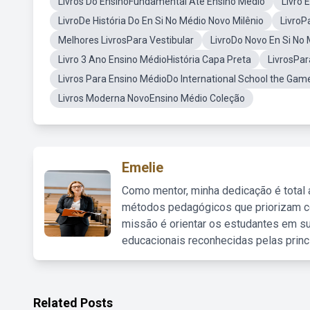
Livros Do EnsinoFundamental Até Ensino Médio
Livro 
LivroDe História Do En Si No Médio Novo Milênio
LivroP
Melhores LivrosPara Vestibular
LivroDo Novo En Si No
Livro 3 Ano Ensino MédioHistória Capa Preta
LivrosPar
Livros Para Ensino MédioDo International School the Game
Livros Moderna NovoEnsino Médio Coleção
Emelie
Como mentor, minha dedicação é total
métodos pedagógicos que priorizam co
missão é orientar os estudantes em su
educacionais reconhecidas pelas princ
Related Posts