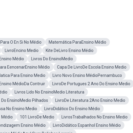
sPara O En Si No Médio
Matemática ParaEnsino Médio
LivroEncino Medio
Kite DeLivro Ensino Médio
 Ensino Médio
Livros Do EnsinoMedio
Para EencenarEnsino Médio
Capa De LivroDe Escola Ensino Medio
atica Para Ensino Medio
Livro Novo Ensino MédioPernambuco
 Ensino MédioDa Contruir
LivroDe Portugues 2 Ano Do Ensino Medio
édio
Livros Lido No EnsinoMedio Literatura
s Do EnsinoMedio Pilhados
LivroDe Literatura 2Ano Ensino Medio
ssa No Ensino Medio
LivroDidático Do Ensino Médio
o Médio
101 LivroDe Medio
LivrosTrabalhados No Ensino Medio
endizagem Ensino Médio
LivroDidático Espanhol Ensino Médio