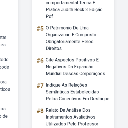
comportamental Teoria E
Prática Judith Beck 3 Edição
Pdf
#5
O Patrimonio De Uma
Organizacao E Composto
ntar
Obrigatoriamente Pelos
tes
Direitos
 todo
#6
Cite Aspectos Positivos E
Negativos Da Expansão
 pode
Mundial Dessas Corporações
tora
#7
Indique As Relações
ticos
Semânticas Estabelecidas
Pelos Conectivos Em Destaque
/os
#8
Relato Da Análise Dos
o de
Instrumentos Avaliativos
Utilizados Pelo Professor