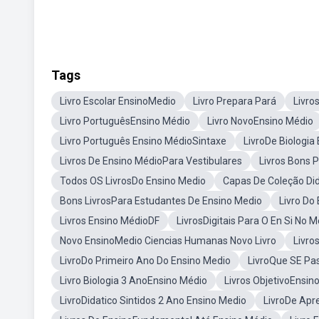
Tags
Livro Escolar EnsinoMedio
Livro Prepara Pará
Livro
Livro PortuguêsEnsino Médio
Livro NovoEnsino Médio
Livro Português Ensino MédioSintaxe
LivroDe Biologia
Livros De Ensino MédioPara Vestibulares
Livros Bons 
Todos OS LivrosDo Ensino Medio
Capas De Coleção Did
Bons LivrosPara Estudantes De Ensino Medio
Livro Do
Livros Ensino MédioDF
LivrosDigitais Para O En Si No M
Novo EnsinoMedio Ciencias Humanas Novo Livro
Livro
LivroDo Primeiro Ano Do Ensino Medio
LivroQue SE Pa
Livro Biologia 3 AnoEnsino Médio
Livros ObjetivoEnsin
LivroDidatico Sintidos 2 Ano Ensino Medio
LivroDe Apr