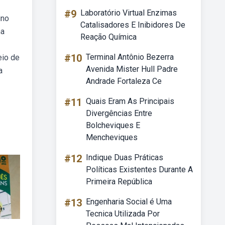
#9
Laboratório Virtual Enzimas
ino
Catalisadores E Inibidores De
na
Reação Química
#10
Terminal Antônio Bezerra
eio de
Avenida Mister Hull Padre
a
Andrade Fortaleza Ce
#11
Quais Eram As Principais
Divergências Entre
Bolcheviques E
Mencheviques
#12
Indique Duas Práticas
Políticas Existentes Durante A
Primeira República
#13
Engenharia Social é Uma
Tecnica Utilizada Por