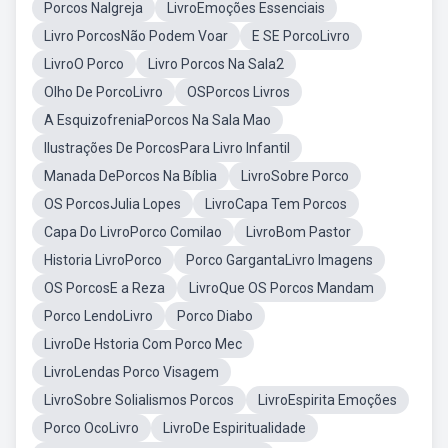
Porcos NaIgreja
LivroEmoções Essenciais
Livro PorcosNão Podem Voar
E SE PorcoLivro
LivroO Porco
Livro Porcos Na Sala2
Olho De PorcoLivro
OSPorcos Livros
A EsquizofreniaPorcos Na Sala Mao
Ilustrações De PorcosPara Livro Infantil
Manada DePorcos Na Bíblia
LivroSobre Porco
OS PorcosJulia Lopes
LivroCapa Tem Porcos
Capa Do LivroPorco Comilao
LivroBom Pastor
Historia LivroPorco
Porco GargantaLivro Imagens
OS PorcosE a Reza
LivroQue OS Porcos Mandam
Porco LendoLivro
Porco Diabo
LivroDe Hstoria Com Porco Mec
LivroLendas Porco Visagem
LivroSobre Solialismos Porcos
LivroEspirita Emoções
Porco OcoLivro
LivroDe Espiritualidade