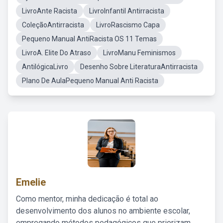
LivroAnte Racista
LivroInfantil Antirracista
ColeçãoAntirracista
LivroRascismo Capa
Pequeno Manual AntiRacista OS 11 Temas
LivroA. Elite Do Atraso
LivroManu Feminismos
AntilógicaLivro
Desenho Sobre LiteraturaAntirracista
Plano De AulaPequeno Manual Anti Racista
Emelie
Como mentor, minha dedicação é total ao
desenvolvimento dos alunos no ambiente escolar,
empregando métodos pedagógicos que priorizam