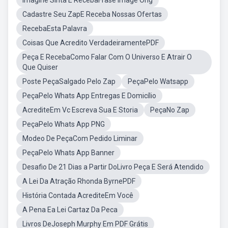
Imagine Sinta E RecebaFrase Image Ong
Cadastre Seu ZapE Receba Nossas Ofertas
RecebaEsta Palavra
Coisas Que Acredito VerdadeiramentePDF
Peça E RecebaComo Falar Com O Universo E Atrair O
Que Quiser
Poste PeçaSalgado Pelo Zap
PeçaPelo Watsapp
PeçaPelo Whats App Entregas E Domicílio
AcrediteEm Vc Escreva Sua E Storia
PeçaNo Zap
PeçaPelo Whats App PNG
Modeo De PeçaCom Pedido Liminar
PeçaPelo Whats App Banner
Desafio De 21 Dias a Partir DoLivro Peça E Será Atendido
A Lei Da Atração Rhonda ByrnePDF
História Contada AcrediteEm Você
A Pena Ea Lei Cartaz Da Peca
Livros DeJoseph Murphy Em PDF Grátis