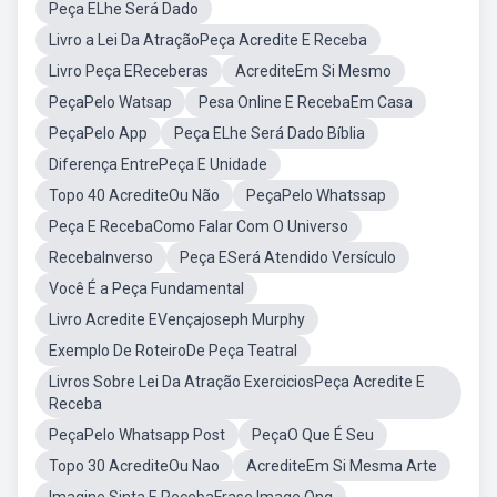
Peça ELhe Será Dado
Livro a Lei Da AtraçãoPeça Acredite E Receba
Livro Peça EReceberas
AcrediteEm Si Mesmo
PeçaPelo Watsap
Pesa Online E RecebaEm Casa
PeçaPelo App
Peça ELhe Será Dado Bíblia
Diferença EntrePeça E Unidade
Topo 40 AcrediteOu Não
PeçaPelo Whatssap
Peça E RecebaComo Falar Com O Universo
RecebaInverso
Peça ESerá Atendido Versículo
Você É a Peça Fundamental
Livro Acredite EVençajoseph Murphy
Exemplo De RoteiroDe Peça Teatral
Livros Sobre Lei Da Atração ExerciciosPeça Acredite E
Receba
PeçaPelo Whatsapp Post
PeçaO Que É Seu
Topo 30 AcrediteOu Nao
AcrediteEm Si Mesma Arte