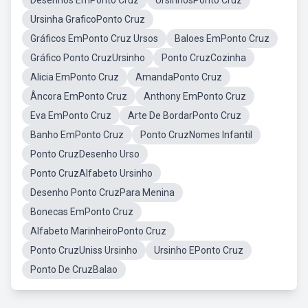
Desenhos EmPonto Cruz
UrsinhosPonto Cruz
Ursinha GraficoPonto Cruz
Gráficos EmPonto Cruz Ursos
Baloes EmPonto Cruz
Gráfico Ponto CruzUrsinho
Ponto CruzCozinha
Alicia EmPonto Cruz
AmandaPonto Cruz
Âncora EmPonto Cruz
Anthony EmPonto Cruz
Eva EmPonto Cruz
Arte De BordarPonto Cruz
Banho EmPonto Cruz
Ponto CruzNomes Infantil
Ponto CruzDesenho Urso
Ponto CruzAlfabeto Ursinho
Desenho Ponto CruzPara Menina
Bonecas EmPonto Cruz
Alfabeto MarinheiroPonto Cruz
Ponto CruzUniss Ursinho
Ursinho EPonto Cruz
Ponto De CruzBalao