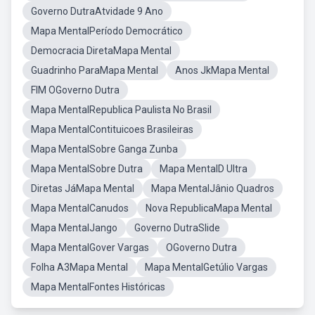
Governo DutraAtvidade 9 Ano
Mapa MentalPeríodo Democrático
Democracia DiretaMapa Mental
Guadrinho ParaMapa Mental
Anos JkMapa Mental
FIM OGoverno Dutra
Mapa MentalRepublica Paulista No Brasil
Mapa MentalContituicoes Brasileiras
Mapa MentalSobre Ganga Zunba
Mapa MentalSobre Dutra
Mapa MentalD Ultra
Diretas JáMapa Mental
Mapa MentalJânio Quadros
Mapa MentalCanudos
Nova RepublicaMapa Mental
Mapa MentalJango
Governo DutraSlide
Mapa MentalGover Vargas
OGoverno Dutra
Folha A3Mapa Mental
Mapa MentalGetúlio Vargas
Mapa MentalFontes Históricas