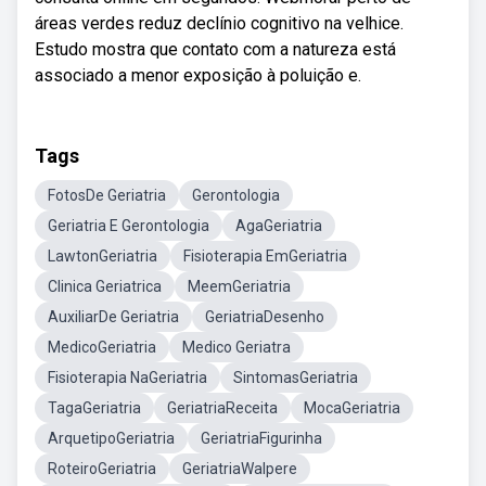
áreas verdes reduz declínio cognitivo na velhice.
Estudo mostra que contato com a natureza está
associado a menor exposição à poluição e.
Tags
FotosDe Geriatria
Gerontologia
Geriatria E Gerontologia
AgaGeriatria
LawtonGeriatria
Fisioterapia EmGeriatria
Clinica Geriatrica
MeemGeriatria
AuxiliarDe Geriatria
GeriatriaDesenho
MedicoGeriatria
Medico Geriatra
Fisioterapia NaGeriatria
SintomasGeriatria
TagaGeriatria
GeriatriaReceita
MocaGeriatria
ArquetipoGeriatria
GeriatriaFigurinha
RoteiroGeriatria
GeriatriaWalpere