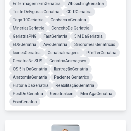
Enfermagem EmGeriatria
WhooshingGeriatria
Teste DeFiguras Geriatria
CD-RGeriatria
Taga 10Geriatria
Conheca aGeriatria
MineriasGeriatria
ConceitoDe Geriatria
GeriatriaPNG
FastGeriatria
5 M DaGeriatria
EDGGeriatria
AivdGeriatria
Sindromes Geriatricas
IconesGeriatria
GeriatriaImagens
PfefferGeriatria
GeriatriaNo SUS
GeriatriaAnimaçoes
OS 5 Is DaGeriatria
IlustraçãoGeriatria
AnatomiaGeriatria
Paciente Geriatrico
História DaGeriatria
ReabilitaçãoGeriatria
PostDe Geriatria
GeriatriaIcon
Mini AgaGeriatria
FisioGeriatria