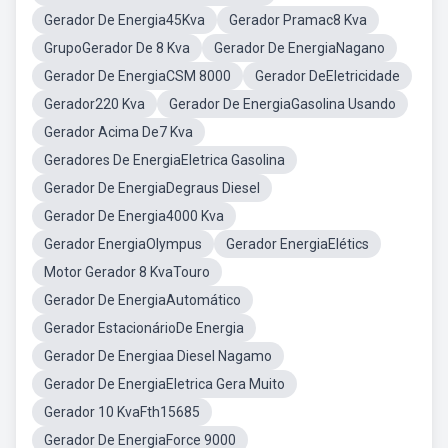
Gerador De Energia45Kva
Gerador Pramac8 Kva
GrupoGerador De 8 Kva
Gerador De EnergiaNagano
Gerador De EnergiaCSM 8000
Gerador DeEletricidade
Gerador220 Kva
Gerador De EnergiaGasolina Usando
Gerador Acima De7 Kva
Geradores De EnergiaEletrica Gasolina
Gerador De EnergiaDegraus Diesel
Gerador De Energia4000 Kva
Gerador EnergiaOlympus
Gerador EnergiaElétics
Motor Gerador 8 KvaTouro
Gerador De EnergiaAutomático
Gerador EstacionárioDe Energia
Gerador De Energiaa Diesel Nagamo
Gerador De EnergiaEletrica Gera Muito
Gerador 10 KvaFth15685
Gerador De EnergiaForce 9000