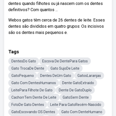
dentes quando filhotes ou já nascem com os dentes
definitivos? Com quantos ...
Webos gatos têm cerca de 26 dentes de leite. Esses
dentes são divididos em quatro grupos: Os incisivos
são os dentes mais pequenos e.
Tags
DentesDo Gato
Escova De DentePara Gatos
Gato TrocaDe Dente
Gato SujoDe Leite
GatoPequeno
Dentes DeUm Gato
GatosLaranjas
Gato Com DentesHumanos
Dente GatoExtraido
LeitePara Filhote De Gato
Dente De GatoDuplo
CachorrTem Dente De Leite
GatoSem Dente
FotoDe Gato Dentes
Leite Para GatoRecém-Nascido
GatoEscovando OS Dentes
Gato Com DenteHumano