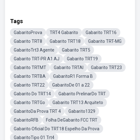
Tags
GabaritoProva
TRT4 Gabarito
Gabarito TRT16
Gabarito TRT8
Gabarito TRT18
Gabarito TRT-MG
GabaritoTrt3 Agente
Gabarito TRT5
Gabarito TRT-PR A1 AJ
Gabarito TRT19
Gabarito TRTMT
Gabarito TRTAl
Gabarito TRT23
Gabarito TRTBA
GabaritoR1 Forma B
Gabarito TRT22
GabaritoDe 01 a 22
Gabarito Do TRT14
Gabarito PrelinarDo TRT
Gabarito TRTGo
Gabarito TRT13 Arquiteto
GabaritoDa Prova TRT 4
Gabarito1329
GabaritoRFB
Folha DeGabarito FCC TRT
Gabarito Oficial Do TRT18 Espelho Da Prova
GabaritoTipo 01 Trt4