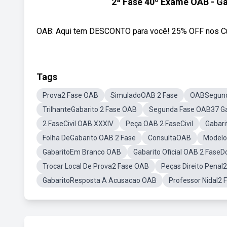
2ª Fase 40º Exame OAB - Gab
OAB: Aqui tem DESCONTO para você! 25% OFF nos Curs
Tags
Prova2 Fase OAB
SimuladoOAB 2 Fase
OABSegund
TrilhanteGabarito 2 Fase OAB
Segunda Fase OAB37 Ga
2 FaseCivil OAB XXXIV
Peça OAB 2 FaseCivil
Gabari
Folha DeGabarito OAB 2 Fase
ConsultaOAB
Modelo
GabaritoEm Branco OAB
Gabarito Oficial OAB 2 FaseD
Trocar Local De Prova2 Fase OAB
Peças Direito Penal
GabaritoResposta A Acusacao OAB
Professor Nidal2