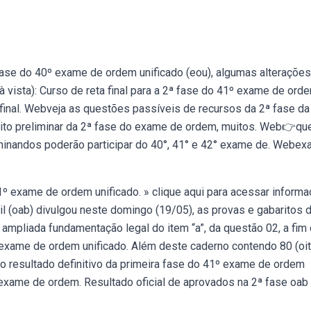
fase do 40º exame de ordem unificado (eou), algumas alterações
 vista): Curso de reta final para a 2ª fase do 41º exame de orde
 final. Webveja as questões passíveis de recursos da 2ª fase da
rito preliminar da 2ª fase do exame de ordem, muitos. Web👉qu
inandos poderão participar do 40°, 41° e 42° exame de. Webe
41º exame de ordem unificado. » clique aqui para acessar inform
 (oab) divulgou neste domingo (19/05), as provas e gabaritos 
 ampliada fundamentação legal do item “a”, da questão 02, a fim
exame de ordem unificado. Além deste caderno contendo 80 (oit
o resultado definitivo da primeira fase do 41º exame de ordem
 exame de ordem. Resultado oficial de aprovados na 2ª fase oab