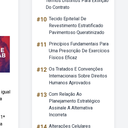
Termos Distintos Para Extinção
Do Contrato
#10
Tecido Epitelial De
Revestimento Estratificado
Pavimentoso Queratinizado
#11
Princípios Fundamentais Para
Uma Prescrição De Exercícios
Físicos Eficaz
#12
Os Tratados E Convenções
Internacionais Sobre Direitos
Humanos Aprovados
igual
#13
Com Relação Ao
a
Planejamento Estratégico
Assinale A Alternativa
Incorreta
 1ª
la
#14
Alterações Celulares