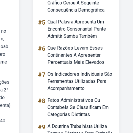
Gráfico Gerou A Seguinte
Consequência Demográfica
#5
Qual Palavra Apresenta Um
Encontro Consonantal Pente
 no
Admitir Samba Também
m,
 oab.
#6
Que Razões Levam Esses
ero
Continentes A Apresentar
xame
Percentuais Mais Elevados
#7
Os Indicadores Individuais São
Ferramentas Utilizadas Para
ações
Acompanhamento
da 2ª
 de
#8
Fatos Administrativos Ou
enta)
Contabeis Se Classificam Em
Categorias Distintas
 40
#9
A Doutrina Trabalhista Utiliza