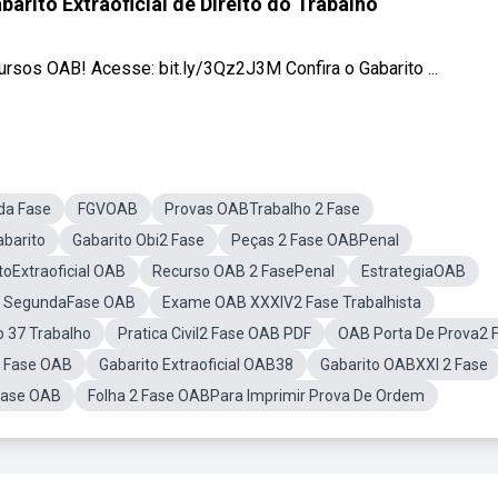
arito Extraoficial de Direito do Trabalho
os OAB! Acesse: bit.ly/3Qz2J3M Confira o Gabarito ...
a Fase
FGVOAB
Provas OABTrabalho 2 Fase
barito
Gabarito Obi2 Fase
Peças 2 Fase OABPenal
toExtraoficial OAB
Recurso OAB 2 FasePenal
EstrategiaOAB
 SegundaFase OAB
Exame OAB XXXIV2 Fase Trabalhista
o 37 Trabalho
Pratica Civil2 Fase OAB PDF
OAB Porta De Prova2 
2 Fase OAB
Gabarito Extraoficial OAB38
Gabarito OABXXI 2 Fase
 Fase OAB
Folha 2 Fase OABPara Imprimir Prova De Ordem