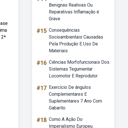
Benignas Reativas Ou
Reparativas Inflamação é
Grave
fase
xima
#15
Consequências
 2ª
Socioambientais Causadas
Pela Produção E Uso De
Materiais
#16
Ciências Morfofuncionais Dos
Sistemas Tegumentar
Locomotor E Reprodutor
#17
Exercício De ângulos
Complementares E
Suplementares 7 Ano Com
Gabarito
#18
Como A Ação Do
Imperialismo Europeu