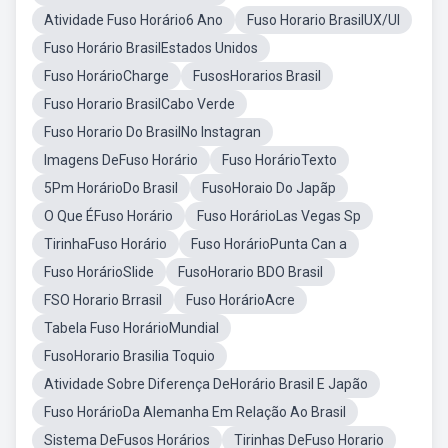
Atividade Fuso Horário6 Ano
Fuso Horario BrasilUX/UI
Fuso Horário BrasilEstados Unidos
Fuso HorárioCharge
FusosHorarios Brasil
Fuso Horario BrasilCabo Verde
Fuso Horario Do BrasilNo Instagran
Imagens DeFuso Horário
Fuso HorárioTexto
5Pm HorárioDo Brasil
FusoHoraio Do Japãp
O Que ÉFuso Horário
Fuso HorárioLas Vegas Sp
TirinhaFuso Horário
Fuso HorárioPunta Can a
Fuso HorárioSlide
FusoHorario BDO Brasil
FSO Horario Brrasil
Fuso HorárioAcre
Tabela Fuso HorárioMundial
FusoHorario Brasilia Toquio
Atividade Sobre Diferença DeHorário Brasil E Japão
Fuso HorárioDa Alemanha Em Relação Ao Brasil
Sistema DeFusos Horários
Tirinhas DeFuso Horario