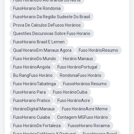
Fuso HorárioDo Rio Grande Do Norte
FusoHorario De Rondonia
FusoHorario Da Região Sudeste Do Brasil
Prova De Calculos DeFusos Horários
Questões Discursivas Sobre Fuso Horario
FusoHorario Brasil E Lemen
Qual HorarioEm Manaus Agora
Fuso HorárioResumo
Fuso HorárioDo Mundo
Horário Manaus
Fuso HorárioAngola
Fuso HorárioPortugal
Bu RangFuso Horário
RondoniaFuso Horário
Fuso HorárioTabatinga
FusosHorários Resumo
FusoHorario Para
Fuso HorárioCuiba
FusoHorario Pratico
Fuso HorárioAcre
HorárioDigital Manaus
Fuso HorárioAcre Meme
FusoHorario Cuiaba
Contagem MGFuso Horário
Fuso HorárioDe Fortaleza
FusosHorario Roraima