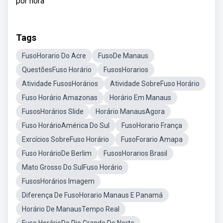
por hora
Tags
FusoHorario Do Acre
FusoDe Manaus
QuestõesFuso Horário
FusosHorarios
Atividade FusosHorários
Atividade SobreFuso Horário
Fuso Horário Amazonas
Horário Em Manaus
FusosHorários Slide
Horário ManausAgora
Fuso HorárioAmérica Do Sul
FusoHorario França
Exrcícios SobreFuso Horário
FusoForario Amapa
Fuso HorárioDe Berlim
FusosHorarios Brasil
Mato Grosso Do SulFuso Horário
FusosHorários Imagem
Diferença De FusoHorario Manaus E Panamá
Horário De ManausTempo Real