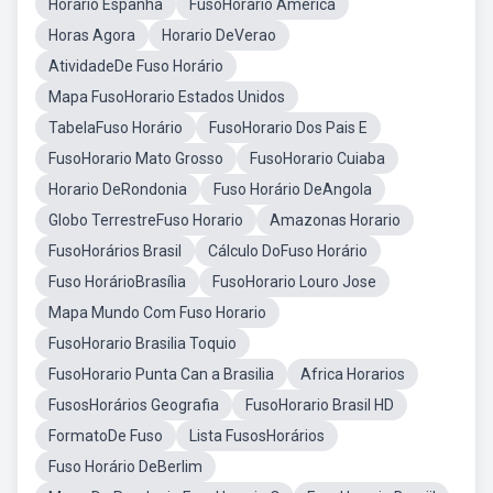
Horario Espanha
FusoHorario America
Horas Agora
Horario DeVerao
AtividadeDe Fuso Horário
Mapa FusoHorario Estados Unidos
TabelaFuso Horário
FusoHorario Dos Pais E
FusoHorario Mato Grosso
FusoHorario Cuiaba
Horario DeRondonia
Fuso Horário DeAngola
Globo TerrestreFuso Horario
Amazonas Horario
FusoHorários Brasil
Cálculo DoFuso Horário
Fuso HorárioBrasília
FusoHorario Louro Jose
Mapa Mundo Com Fuso Horario
FusoHorario Brasilia Toquio
FusoHorario Punta Can a Brasilia
Africa Horarios
FusosHorários Geografia
FusoHorario Brasil HD
FormatoDe Fuso
Lista FusosHorários
Fuso Horário DeBerlim