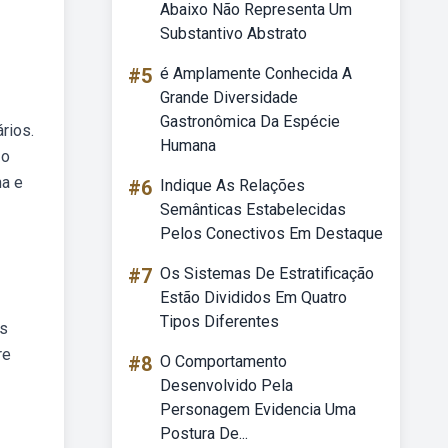
Abaixo Não Representa Um
Substantivo Abstrato
#5
é Amplamente Conhecida A
Grande Diversidade
Gastronômica Da Espécie
rios.
Humana
 o
na e
#6
Indique As Relações
Semânticas Estabelecidas
Pelos Conectivos Em Destaque
#7
Os Sistemas De Estratificação
Estão Divididos Em Quatro
Tipos Diferentes
os
re
#8
O Comportamento
Desenvolvido Pela
Personagem Evidencia Uma
Postura De...