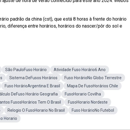
m ajuste de hora de verão conhecido para este ano 2024. Webos
ário padrão da china (cst), que está 8 horas à frente do horário
io, diferença entre horários, horários do nascer/pôr do sol e
São PauloFuso Horário
Atividade Fuso Horário6 Ano
os
Sistema DeFusos Horários
Fuso HorárioNo Globo Terrestre
Fuso HorárioArgentina E Brasil
Mapa De FusoHorários Chile
álculo DeFuso Horário Geografia
FusoHorario Covilha
antos FusosHorários Tem O Brasil
FusoHorario Nordeste
4
Relogio O FusoHorario No Brasil
Fuso HorárioNo Futebol
so Horario