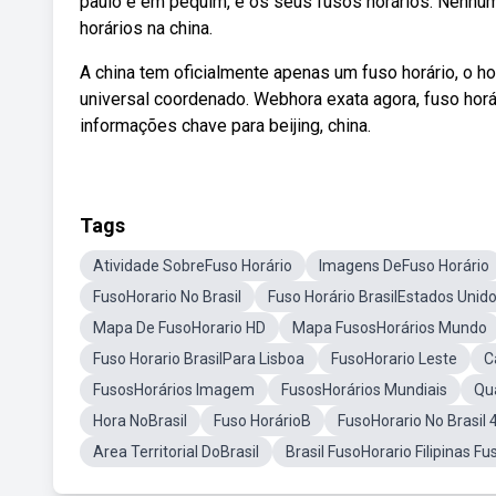
paulo e em pequim, e os seus fusos horários. Nenhu
horários na china.
A china tem oficialmente apenas um fuso horário, o hor
universal coordenado. Webhora exata agora, fuso horár
informações chave para beijing, china.
Tags
Atividade SobreFuso Horário
Imagens DeFuso Horário
FusoHorario No Brasil
Fuso Horário BrasilEstados Unid
Mapa De FusoHorario HD
Mapa FusosHorários Mundo
Fuso Horario BrasilPara Lisboa
FusoHorario Leste
C
FusosHorários Imagem
FusosHorários Mundiais
Qu
Hora NoBrasil
Fuso HorárioB
FusoHorario No Brasil 
Area Territorial DoBrasil
Brasil FusoHorario Filipinas Fu