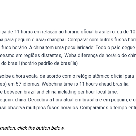
a de 11 horas em relação ao horário oficial brasileiro, ou de 10
ana para pequim é asia/shanghai. Comparar com outros fusos horá
m fuso horário. A china tem uma peculiaridade: Todo o país segue
 mesmo em regiões distantes,. Weba diferença de horário do chi
do brasil (horário padrão de brasília).
exibe a hora exata, de acordo com o relógio atômico oficial para
des) em 57 idiomas. Webchina time is 11 hours ahead brasilia.
between brazil and china including per hour local time.
pequim, china. Descubra a hora atual em brasília e em pequim, e 
rasil observa múltiplos fusos horários. Comparámos o tempo ent
mation, click the button below.