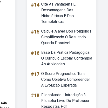
e
#14
Cite As Vantagens E
Desvantagens Das
Hidrelétricas E Das
Termelétricas
#15
Calcule A área Dos Polígonos
Simplificando O Resultado
Quando Possível
#16
Base Da Pratica Pedagogica
O Curriculo Escolar Contempla
As Atividades
#17
O Score Prognostico Tem
Como Objetivo Compreender
A Evolução Esperada
..
#18
Filosofando - Introdução à
Filosofia Livro Do Professor
m são
Respostas Pdf