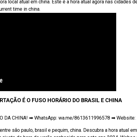
ra local atual em china. Este é a hora atual agora nas cidades d
rrent time in china.
RTAÇÃO É O FUSO HORÁRIO DO BRASIL E CHINA
ÃO DA CHINA! ➡ WhatsApp: wa.me/8613611996578 ➡ Website: .
ntre são paulo, brasil e pequim, china. Descubra a hora atual e