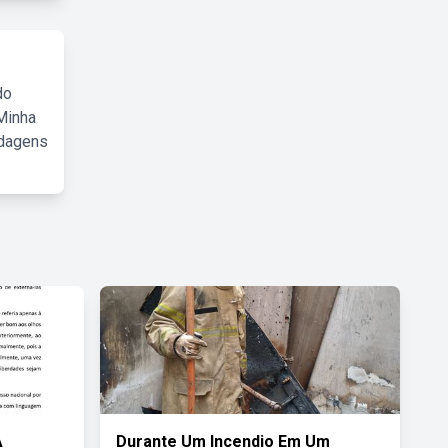
do
Minha
rdagens
A
Durante Um Incendio Em Um