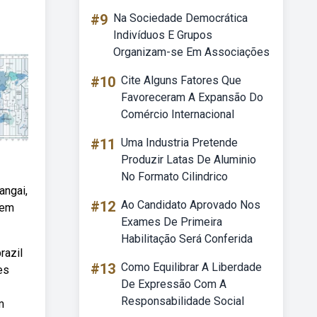
#9
Na Sociedade Democrática
Indivíduos E Grupos
Organizam-se Em Associações
#10
Cite Alguns Fatores Que
Favoreceram A Expansão Do
Comércio Internacional
#11
Uma Industria Pretende
Produzir Latas De Aluminio
No Formato Cilindrico
angai,
#12
Ao Candidato Aprovado Nos
 em
Exames De Primeira
Habilitação Será Conferida
razil
#13
Como Equilibrar A Liberdade
es
De Expressão Com A
Responsabilidade Social
m