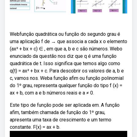
Webfunção quadrática ou função do segundo grau é
uma aplicação f de → que associa a cada x o elemento
(ax² + bx + c) ∈ , em que a, b e c são números. Webo
enunciado da questão nos diz que q é uma função
quadrática de t. Isso significa que temos algo como
q(t) = ax² + bx + c. Para descobrir os valores de a, b e
c, vamos nos. Weba função afim ou função polinomial
do 1º grau, representa qualquer função do tipo f (x) =
ax + b, com a e b números reais e a ≠ 0.
Este tipo de função pode ser aplicada em. A função
afim, também chamada de função do 1º grau,
apresenta uma taxa de crescimento e um termo
constante. F(x) = ax + b.