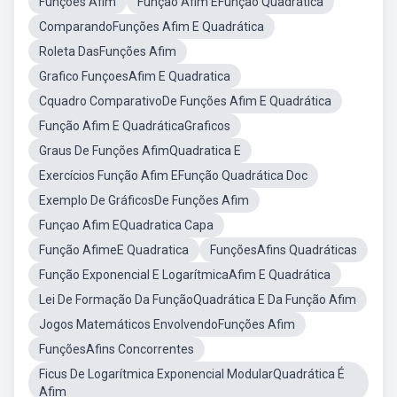
Funções Afim
Função Afim EFunção Quadrática
ComparandoFunções Afim E Quadrática
Roleta DasFunções Afim
Grafico FunçoesAfim E Quadratica
Cquadro ComparativoDe Funções Afim E Quadrática
Função Afim E QuadráticaGraficos
Graus De Funções AfimQuadratica E
Exercícios Função Afim EFunção Quadrática Doc
Exemplo De GráficosDe Funções Afim
Funçao Afim EQuadratica Capa
Função AfimeE Quadratica
FunçõesAfins Quadráticas
Função Exponencial E LogarítmicaAfim E Quadrática
Lei De Formação Da FunçãoQuadrática E Da Função Afim
Jogos Matemáticos EnvolvendoFunções Afim
FunçõesAfins Concorrentes
Ficus De Logarítmica Exponencial ModularQuadrática É
Afim