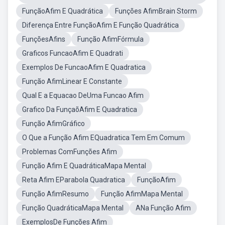
FunçãoAfim E Quadrática
Funções AfimBrain Storm
Diferença Entre FunçãoAfim E Função Quadrática
FunçõesAfins
Função AfimFórmula
Graficos FuncaoAfim E Quadrati
Exemplos De FuncaoAfim E Quadratica
Função AfimLinear E Constante
Qual E a Equacao DeUma Funcao Afim
Grafico Da FunçaõAfim E Quadratica
Função AfimGráfico
O Que a Função Afim EQuadratica Tem Em Comum
Problemas ComFunções Afim
Função Afim E QuadráticaMapa Mental
Reta Afim EParabola Quadratica
FunçãoAfim
Função AfimResumo
Função AfimMapa Mental
Função QuadráticaMapa Mental
ANa Função Afim
ExemplosDe Funções Afim