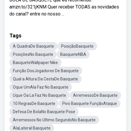
amzn.to/321jKNM Quer receber TODAS as novidades
do canal? entre no nosso ...
Tags
A QuadraDe Basquete
PosiçãoBasquete
PosiçõesNo Basquete
BasqueteNBA
BasqueteWallpaper Nike
Função DosJogadores De Basquete
Qual a Altura Da CestaDe Basquete
Oque UmAla Faz No Basquete
Uque Oa La Faz No Basquete
ArremessoDe Basquete
10 RegrasDe Basquete
Pivo Basquete FunçãoAtaque
Defesa De BolaNo Basquete Pose
Arremessos No Ultimo SegundoNo Basquete
AlaLateral Basquete