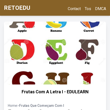
RETOEDU
Contact
Tos
DMCA
Frutas Com A Letra I - EDULEARN
Home
>
Frutas Que Começam Com I