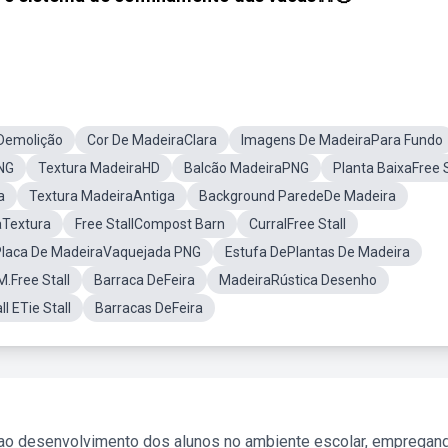
 Demolição
Cor De MadeiraClara
Imagens De MadeiraPara Fundo
NG
Textura MadeiraHD
Balcão MadeiraPNG
Planta BaixaFree S
a
Textura MadeiraAntiga
Background ParedeDe Madeira
aTextura
Free StallCompost Barn
CurralFree Stall
Placa De MadeiraVaquejada PNG
Estufa DePlantas De Madeira
M.Free Stall
Barraca DeFeira
MadeiraRústica Desenho
ll ETie Stall
Barracas DeFeira
 ao desenvolvimento dos alunos no ambiente escolar, empregan