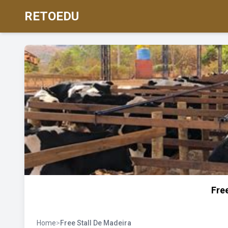
RETOEDU
Fre
Home
>
Free Stall De Madeira