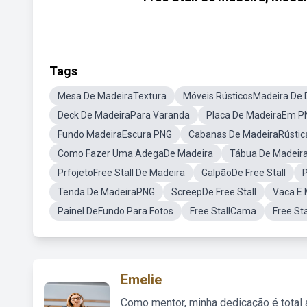
Tags
Mesa De MadeiraTextura
Móveis RústicosMadeira De
Deck De MadeiraPara Varanda
Placa De MadeiraEm P
Fundo MadeiraEscura PNG
Cabanas De MadeiraRústic
Como Fazer Uma AdegaDe Madeira
Tábua De Madeir
PrfojetoFree Stall De Madeira
GalpãoDe Free Stall
Tenda De MadeiraPNG
ScreepDe Free Stall
Vaca E.
Painel DeFundo Para Fotos
Free StallCama
Free Sta
Emelie
Como mentor, minha dedicação é total