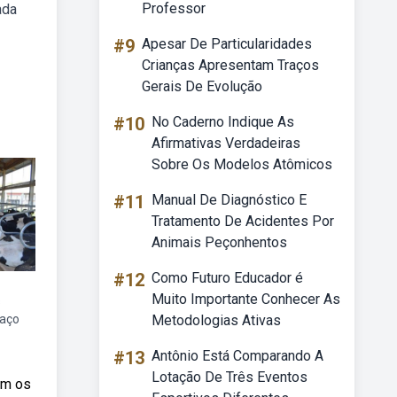
Professor
ada
#9
Apesar De Particularidades
Crianças Apresentam Traços
Gerais De Evolução
#10
No Caderno Indique As
Afirmativas Verdadeiras
Sobre Os Modelos Atômicos
#11
Manual De Diagnóstico E
Tratamento De Acidentes Por
Animais Peçonhentos
#12
Como Futuro Educador é
Muito Importante Conhecer As
s
paço
Metodologias Ativas
#13
Antônio Está Comparando A
Lotação De Três Eventos
em os