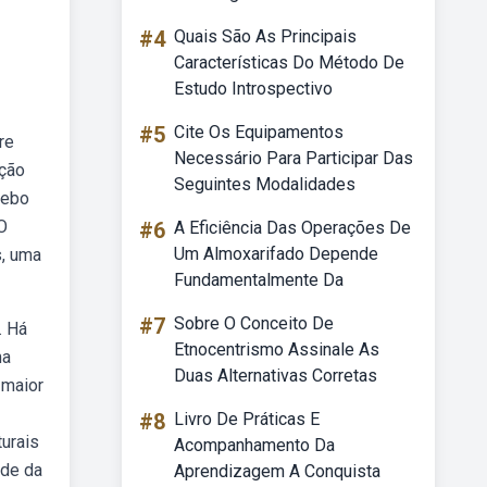
#4
Quais São As Principais
Características Do Método De
Estudo Introspectivo
#5
Cite Os Equipamentos
re
Necessário Para Participar Das
ação
Seguintes Modalidades
Webo
 O
#6
A Eficiência Das Operações De
Um Almoxarifado Depende
s, uma
Fundamentalmente Da
#7
Sobre O Conceito De
. Há
Etnocentrismo Assinale As
ma
Duas Alternativas Corretas
 maior
#8
Livro De Práticas E
urais
Acompanhamento Da
ade da
Aprendizagem A Conquista