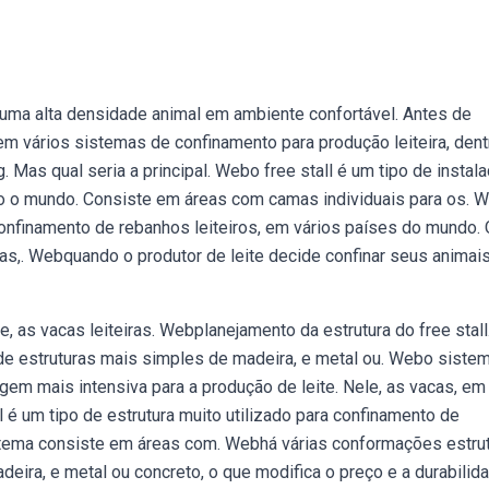
 uma alta densidade animal em ambiente confortável. Antes de
stem vários sistemas de confinamento para produção leiteira, dent
ng. Mas qual seria a principal. Webo free stall é um tipo de instal
odo o mundo. Consiste em áreas com camas individuais para os. 
a confinamento de rebanhos leiteiros, em vários países do mundo.
s,. Webquando o produtor de leite decide confinar seus animai
, as vacas leiteiras. Webplanejamento da estrutura do free stall
 de estruturas mais simples de madeira, e metal ou. Webo siste
agem mais intensiva para a produção de leite. Nele, as vacas, em
 é um tipo de estrutura muito utilizado para confinamento de
stema consiste em áreas com. Webhá várias conformações estrut
deira, e metal ou concreto, o que modifica o preço e a durabilid