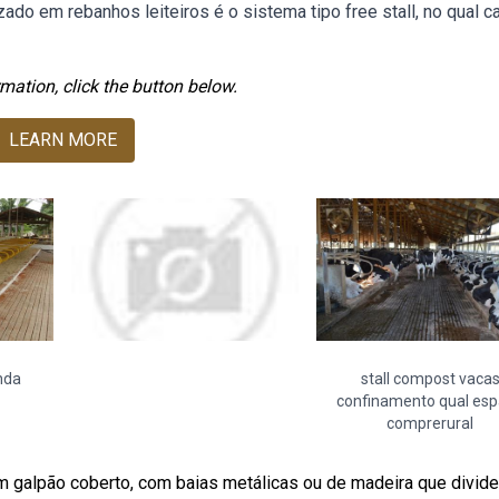
zado em rebanhos leiteiros é o sistema tipo free stall, no qual c
mation, click the button below.
LEARN MORE
nda
stall compost vaca
confinamento qual es
comprerural
m galpão coberto, com baias metálicas ou de madeira que divid