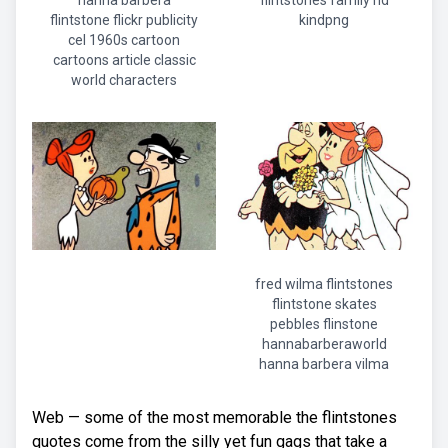
hanna barbera
flintstones family hd
flintstone flickr publicity
kindpng
cel 1960s cartoon
cartoons article classic
world characters
fred wilma flintstones
flintstone skates
pebbles flinstone
hannabarberaworld
hanna barbera vilma
Web — some of the most memorable the flintstones
quotes come from the silly yet fun gags that take a