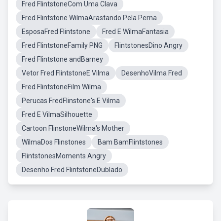
Fred FlintstoneCom Uma Clava
Fred Flintstone WilmaArastando Pela Perna
EsposaFred Flintstone
Fred E WilmaFantasia
Fred FlintstoneFamily PNG
FlintstonesDino Angry
Fred Flintstone andBarney
Vetor Fred FlintstoneE Vilma
DesenhoVilma Fred
Fred FlintstoneFilm Wilma
Perucas FredFlinstone's E Vilma
Fred E VilmaSilhouette
Cartoon FlinstoneWilma's Mother
WilmaDos Flinstones
Bam BamFlintstones
FlintstonesMoments Angry
Desenho Fred FlintstoneDublado