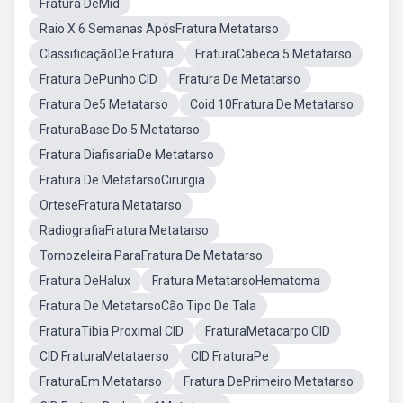
Fratura DeMid
Raio X 6 Semanas ApósFratura Metatarso
ClassificaçãoDe Fratura
FraturaCabeca 5 Metatarso
Fratura DePunho CID
Fratura De Metatarso
Fratura De5 Metatarso
Coid 10Fratura De Metatarso
FraturaBase Do 5 Metatarso
Fratura DiafisariaDe Metatarso
Fratura De MetatarsoCirurgia
OrteseFratura Metatarso
RadiografiaFratura Metatarso
Tornozeleira ParaFratura De Metatarso
Fratura DeHalux
Fratura MetatarsoHematoma
Fratura De MetatarsoCão Tipo De Tala
FraturaTibia Proximal CID
FraturaMetacarpo CID
CID FraturaMetataerso
CID FraturaPe
FraturaEm Metatarso
Fratura DePrimeiro Metatarso