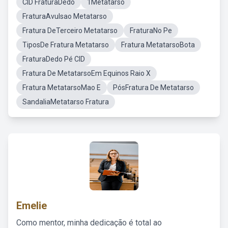
CID FraturaDedo
1Metatarso
FraturaAvulsao Metatarso
Fratura DeTerceiro Metatarso
FraturaNo Pe
TiposDe Fratura Metatarso
Fratura MetatarsoBota
FraturaDedo Pé CID
Fratura De MetatarsoEm Equinos Raio X
Fratura MetatarsoMao E
PósFratura De Metatarso
SandaliaMetatarso Fratura
Emelie
Como mentor, minha dedicação é total ao