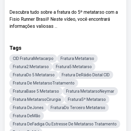
Descubra tudo sobre a fratura do 5º metatarso com a
Fisio Runner Brasil! Neste vídeo, você encontrará
informações valiosas ...
Tags
CID FraturaMetacarpo
Fratura Metatarso
Fratura2 Metatarso
Fratura5 Metatarso
FraturaDo 5 Metatarso
Fratura DeRádio Distal CID
Fratura De MetatarsoTratamento
FraturaBase 5 Metatarso
Fratura MetatarsoNeymar
Fratura MetatarsoCirurgia
Fratura5º Metatarso
Fratura DeJones
FraturaDo Terceiro Metatarso
Fratura DeMão
Fratura DeFadiga Ou Estresse De Metatarso Tratamento