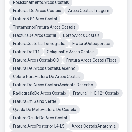
PosicionamentoArcos Costais
Fraturas De Arcos Costais
Arcos CostaisImagem
FraturaN 8º Arco Costal
TratamentoFratura Arcos Costais
FracturaDe Arco Costal
DorsoArcos Costais
FraturaCoste La Tomografia
FraturaOsteoporose
Fratura DeT11
ObliquasDe Arcos Costais
Fratura Arcos CostaisCID
Fratura Arcos CostaisTipos
Fratura De Arcos CostaisDesenho
Colete ParaFratura De Arcos Costais
Fratura De Arcos CostaisAcidante Desenho
RadiografiaDe Arcos Costais
Fratura11º E 12º Costais
FraturaEm Galho Verde
Queda De MotoFratura De Costela
Fratura OcultaDe Arco Costal
Fratura ArcoPosterior L4-L5
Arcos CostaisAnatomia