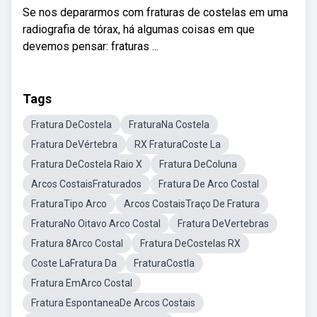
Se nos depararmos com fraturas de costelas em uma
radiografia de tórax, há algumas coisas em que
devemos pensar: fraturas ...
Tags
Fratura DeCostela
FraturaNa Costela
Fratura DeVértebra
RX FraturaCoste La
Fratura DeCostela Raio X
Fratura DeColuna
Arcos CostaisFraturados
Fratura De Arco Costal
FraturaTipo Arco
Arcos CostaisTraço De Fratura
FraturaNo Oitavo Arco Costal
Fratura DeVertebras
Fratura 8Arco Costal
Fratura DeCostelas RX
Coste LaFratura Da
FraturaCostla
Fratura EmArco Costal
Fratura EspontaneaDe Arcos Costais